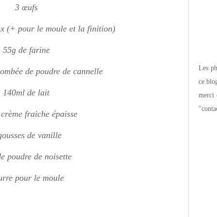
3 œufs
x (+ pour le moule et la finition)
55g de farine
Les pho
 bombée de poudre de cannelle
ce blo
140ml de lait
merci 
"conta
 crème fraiche épaisse
gousses de vanille
e poudre de noisette
rre pour le moule