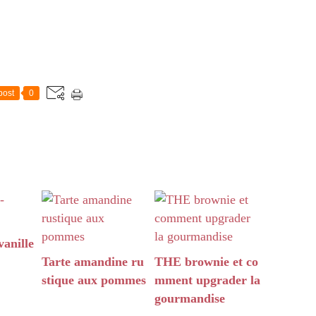
post
0
anille
Tarte amandine ru
THE brownie et co
stique aux pommes
mment upgrader la
gourmandise