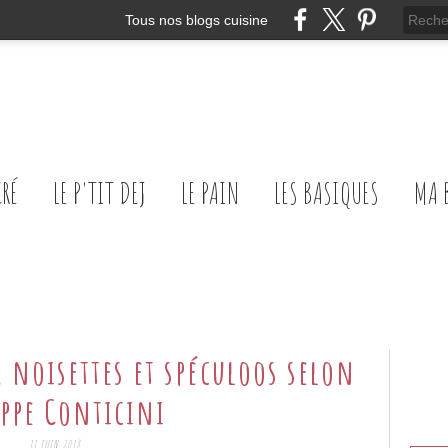
Tous nos blogs cuisine
CRÉ
LE P'TIT DEJ
LE PAIN
LES BASIQUES
MA 
s, noisettes et spéculoos selon
ippe Conticini
11 JUIN 2018