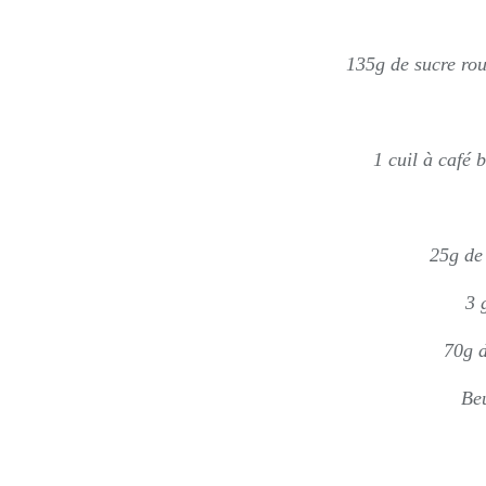
135g de sucre rou
1 cuil à café
25g de
3 
70g d
Beu