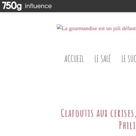
ACCUEIL
LE SALÉ
LE SU
Clafoutis aux cerise
Phil