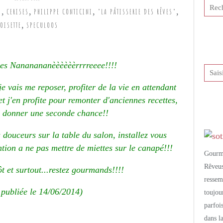
,
,
,
,
S
CERISES
PHILIPPE CONTICINI
"LA PÂTISSERIE DES RÊVES"
,
OISETTE
SPECULOOS
tis et publié depuis Overblog
ces Nananananèèèèèèrrrreeee!!!!
 vais me reposer, profiter de la vie en attendant
t j'en profite pour remonter d'anciennes recettes,
ur donner une seconde chance!!
s douceurs sur la table du salon, installez vous
tion a ne pas mettre de miettes sur le canapé!!!
Gourm
Rêveu
ôt et surtout...restez gourmands!!!!
resse
e publiée le 14/06/2014)
toujo
parfoi
dans l