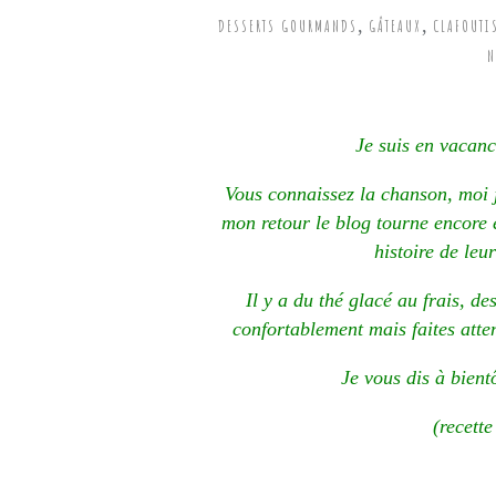
,
,
DESSERTS GOURMANDS
GÂTEAUX
CLAFOUTI
N
Rédigé par so
Je suis en vacan
Vous connaissez la chanson, moi je
mon retour le blog tourne encore e
histoire de le
Il y a du thé glacé au frais, de
confortablement mais faites atten
Je vous dis à bient
(recett