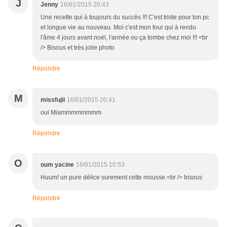
J
Jenny
16/01/2015 20:43
Une recette qui à toujours du succès !!! C'est triste pour ton pc
et longue vie au nouveau. Moi c'est mon four qui à rendu
l'âme 4 jours avant noël, l'année ou ça tombe chez moi !!! <br
/> Bisous et très jolie photo
Répondre
M
missfujii
16/01/2015 20:41
oui Miammmmmmmm
Répondre
O
oum yacine
16/01/2015 10:53
Huum! un pure délice surement cette mousse.<br /> bisous
Répondre