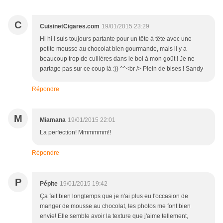
C
CuisinetCigares.com
19/01/2015 23:29
Hi hi ! suis toujours partante pour un tête à tête avec une
petite mousse au chocolat bien gourmande, mais il y a
beaucoup trop de cuillères dans le bol à mon goût ! Je ne
partage pas sur ce coup là :)) ^^<br /> Plein de bises ! Sandy
Répondre
M
Miamana
19/01/2015 22:01
La perfection! Mmmmmm!!
Répondre
P
Pépite
19/01/2015 19:42
Ça fait bien longtemps que je n'ai plus eu l'occasion de
manger de mousse au chocolat, tes photos me font bien
envie! Elle semble avoir la texture que j'aime tellement,