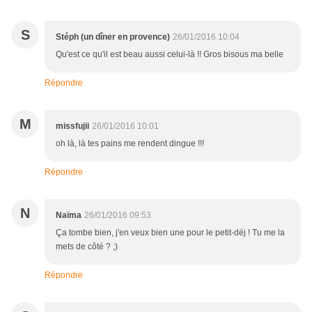
S
Stéph (un dîner en provence)
26/01/2016 10:04
Qu'est ce qu'il est beau aussi celui-là !! Gros bisous ma belle
Répondre
M
missfujii
26/01/2016 10:01
oh là, là tes pains me rendent dingue !!!
Répondre
N
Naïma
26/01/2016 09:53
Ça tombe bien, j'en veux bien une pour le petit-déj ! Tu me la
mets de côté ? ;)
Répondre