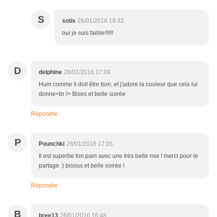
S
sotis
26/01/2016 18:32
oui je suis faible!!!!!!
D
delphine
26/01/2016 17:09
Hum comme il doit être bon, et j'adore la couleur que cela lui
donne<br /> Bises et belle soirée
Répondre
P
Pounchki
26/01/2016 17:05
Il est superbe ton pain avec une très belle mie ! merci pour le
partage :) bisous et belle soirée !
Répondre
B
bree13
26/01/2016 16:48