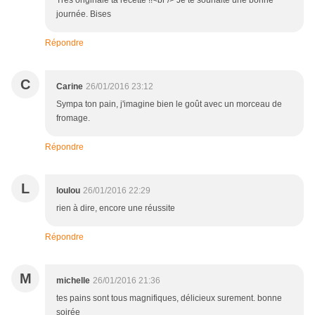
Très originale ta recette !!<br /> Je te souhaite une bonne
journée. Bises
Répondre
C
Carine
26/01/2016 23:12
Sympa ton pain, j'imagine bien le goût avec un morceau de
fromage.
Répondre
L
loulou
26/01/2016 22:29
rien à dire, encore une réussite
Répondre
M
michelle
26/01/2016 21:36
tes pains sont tous magnifiques, délicieux surement. bonne
soirée