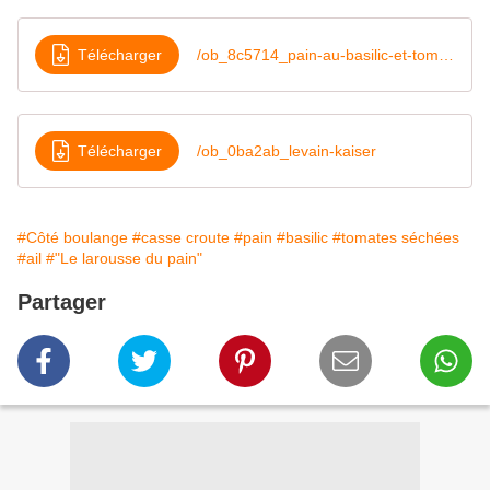
Télécharger
/ob_8c5714_pain-au-basilic-et-tomates-sechees
Télécharger
/ob_0ba2ab_levain-kaiser
#Côté boulange
#casse croute
#pain
#basilic
#tomates séchées
#ail
#"Le larousse du pain"
Partager