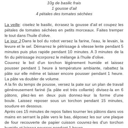
10g de basilic frais
1 gousse d'ail
4 pétales des tomates séchées
La veille
: ciselez le basilic, écrasez la gousse d'ail et coupez les
pétales de tomates séchées en petits morceaux. Faites tremper
le tout dans l'huile d'olive.
Le jour J
:Dans le bol du robot versez la farine, l’eau, le levain, la
levure et le sel. Démarrez le pétrissage à vitesse lente pendant 5
minutes puis plus rapide pendant 10 minutes. A 3 minutes de la
fin du pétrissage incorporez le mélange à l'huile d'olive.
Couvrez le bol d'un torchon légèrement humide et laissez
pousser pendant 1 heure à température ambiante, rabattez la
pâte sur elle même et laisser encore pousser pendant 1 heure.
La pâte va doubler de volume.
A la fin du temps de pousse, versez la pate sur un plan de travail
généreusement fariné (la pâte est très collante) divisez-la en 6
pâtons, pliez-les en deux puis donnez-leur la forme d'une
boule. Laissez reposer sous un torchon pendant 15 minutes,
soudure en dessous.
Après ces 15 minutes de repos faites tourner les pâtons dans vos
mains en serrant la pâte vers le bas, déposez les sur une plaque
de four recouverte de papier cuisson couvrez-les d'un torchon
humide et laissez pousser pendant 1 heure.