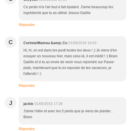
Ce pesto m'a l'air tout à fait épatant. J'aime beaucoup les
ingrédients que tu as utilisé. bisous Gaëlle
Répondre
C
Corinne/Mamou &amp; Co
01/06/2016 18:03
Hi, hi, on est dans les pesti toutes les deux ! ;) Je viens d'en
essayer un nouveau hier, mais celui-là, il est inédit ! :) Bises
Gaëlle et si tu as envie de venir nous rejoindre sur Passe-
plats, maintenant que tu es reposée de tes vacances, je
t'attends ! :)
Répondre
J
jackie
01/06/2016 17:38
J'aime l'idée et avec les 5 pieds que je viens de planter...
Bises
Répondre