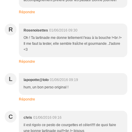
accompagnement préféré pour les pastas! Bonne journée!
Répondre
R
Rosenoisettes
01/06/2016 09:30
Oh ! Ta tartinade me donne tellement l'eau à la bouche !<br />
Il me faut la tester, elle semble fraîche et gourmande. J'adore
<3
Répondre
L
lapopotte@lolo
01/06/2016 09:19
hum, un bon perso original !
Répondre
C
chris
01/06/2016 09:16
il est rigolo ce pesto de courgettes et céleri!!!! de quoi faire
une bonne tartinade oui!!<br /> bisous