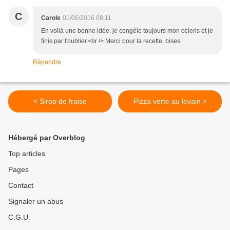
C
Carole
01/06/2016 08:11
En voilà une bonne idée. je congèle toujours mon céleris et je
finis par l'oublier.<br /> Merci pour la recette, bises.
Répondre
< Sirop de fraise
Pizza verte au levain >
Hébergé par Overblog
Top articles
Pages
Contact
Signaler un abus
C.G.U.