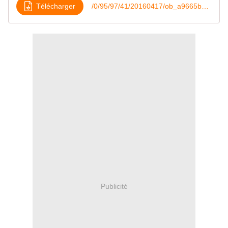
Télécharger
/0/95/97/41/20160417/ob_a9665b_pesto-de-courgettes-et-celeris-aux-no
Publicité