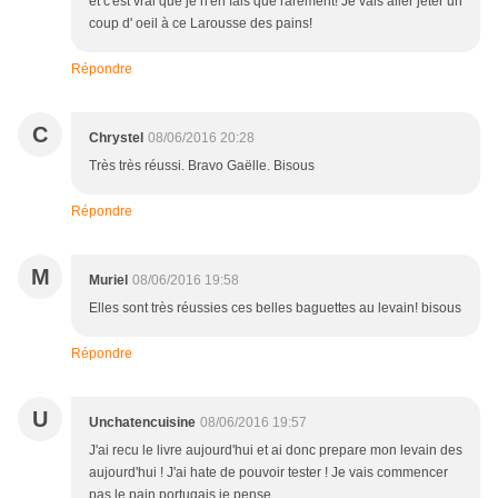
et c'est vrai que je n'en fais que rarement! Je vais aller jeter un
coup d' oeil à ce Larousse des pains!
Répondre
C
Chrystel
08/06/2016 20:28
Très très réussi. Bravo Gaëlle. Bisous
Répondre
M
Muriel
08/06/2016 19:58
Elles sont très réussies ces belles baguettes au levain! bisous
Répondre
U
Unchatencuisine
08/06/2016 19:57
J'ai recu le livre aujourd'hui et ai donc prepare mon levain des
aujourd'hui ! J'ai hate de pouvoir tester ! Je vais commencer
pas le pain portugais je pense