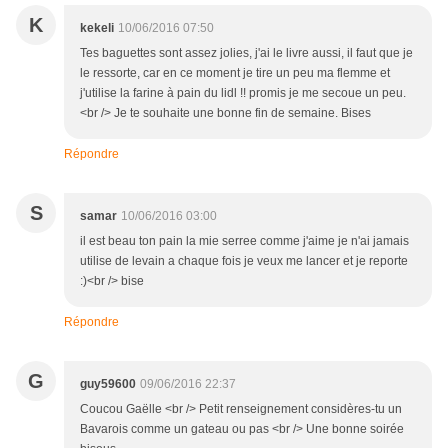
K
kekeli
10/06/2016 07:50
Tes baguettes sont assez jolies, j'ai le livre aussi, il faut que je
le ressorte, car en ce moment je tire un peu ma flemme et
j'utilise la farine à pain du lidl !! promis je me secoue un peu.
<br /> Je te souhaite une bonne fin de semaine. Bises
Répondre
S
samar
10/06/2016 03:00
il est beau ton pain la mie serree comme j'aime je n'ai jamais
utilise de levain a chaque fois je veux me lancer et je reporte
:)<br /> bise
Répondre
G
guy59600
09/06/2016 22:37
Coucou Gaëlle <br /> Petit renseignement considères-tu un
Bavarois comme un gateau ou pas <br /> Une bonne soirée