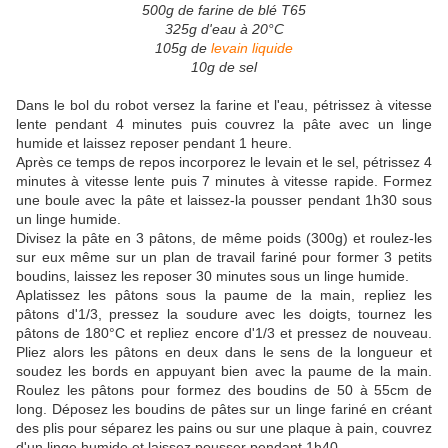
500g de farine de blé T65
325g d'eau à 20°C
105g de
levain liquide
10g de sel
Dans le bol du robot versez la farine et l'eau, pétrissez à vitesse
lente pendant 4 minutes puis couvrez la pâte avec un linge
humide et laissez reposer pendant 1 heure.
Après ce temps de repos incorporez le levain et le sel, pétrissez 4
minutes à vitesse lente puis 7 minutes à vitesse rapide. Formez
une boule avec la pâte et laissez-la pousser pendant 1h30 sous
un linge humide.
Divisez la pâte en 3 pâtons, de même poids (300g) et roulez-les
sur eux même sur un plan de travail fariné pour former 3 petits
boudins, laissez les reposer 30 minutes sous un linge humide.
Aplatissez les pâtons sous la paume de la main, repliez les
pâtons d'1/3, pressez la soudure avec les doigts, tournez les
pâtons de 180°C et repliez encore d'1/3 et pressez de nouveau.
Pliez alors les pâtons en deux dans le sens de la longueur et
soudez les bords en appuyant bien avec la paume de la main.
Roulez les pâtons pour formez des boudins de 50 à 55cm de
long. Déposez les boudins de pâtes sur un linge fariné en créant
des plis pour séparez les pains ou sur une plaque à pain, couvrez
d'un linge humide et laissez pousser pendant 1h40.