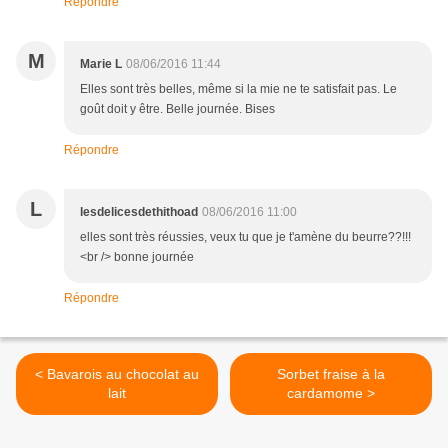
Répondre
M
Marie L
08/06/2016 11:44
Elles sont très belles, même si la mie ne te satisfait pas. Le
goût doit y être. Belle journée. Bises
Répondre
L
lesdelicesdethithoad
08/06/2016 11:00
elles sont très réussies, veux tu que je t'amène du beurre??!!!
<br /> bonne journée
Répondre
< Bavarois au chocolat au
Sorbet fraise à la
lait
cardamome >