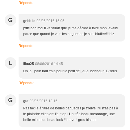
Répondre
G
gridelle
08/06/2016 15:05
pffff! bon moi il va falloir que je me décide à faire mon levain!
parce que quand je vois tes baguettes je suis bluffée!!! biz
Répondre
L
lilou25
08/06/2016 14:45
Un joli pain tout frais pour le petit déj, quel bonheur ! Bisous
Répondre
G
gut
08/06/2016 13:15
Pas facile à faire de belles baguettes je trouve ! tu n'as pas à
te plaindre elles ont l'air top ! Un très beau faconnage, une
belle mie et un beau look !! bravo ! gros bisous