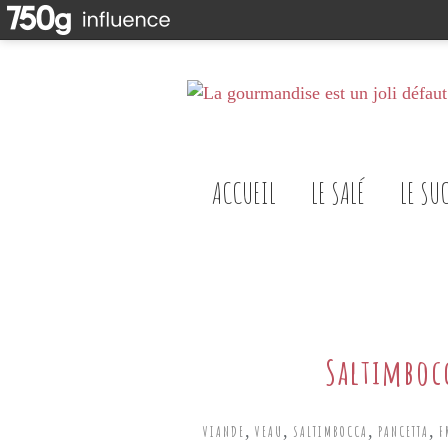
ACCUEIL
LE SALÉ
LE SU
Saltimbocc
,
,
,
,
VIANDE
VEAU
SALTIMBOCCA
PANCETTA
F