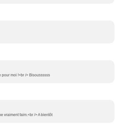
 pour moi !<br /> Bisoussssss
ne vraiment faim.<br /> A bientôt