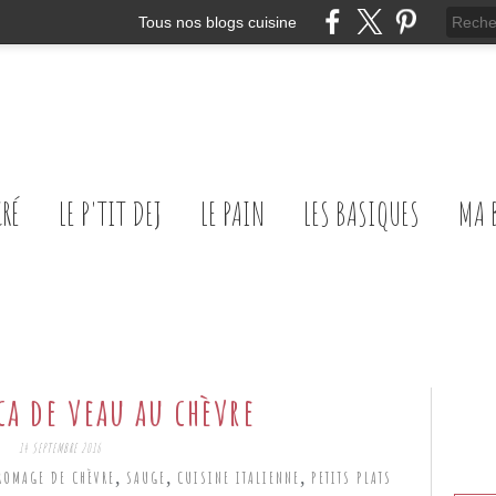
Tous nos blogs cuisine
CRÉ
LE P'TIT DEJ
LE PAIN
LES BASIQUES
MA 
a de veau au chèvre
14 SEPTEMBRE 2016
,
,
,
ROMAGE DE CHÈVRE
SAUGE
CUISINE ITALIENNE
PETITS PLATS