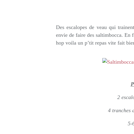
Rédigé par so
Des escalopes de veau qui trainen
envie de faire des saltimbocca. En fo
hop voila un p’tit repas vite fait bi
P
2 escal
4 tranches d
5-