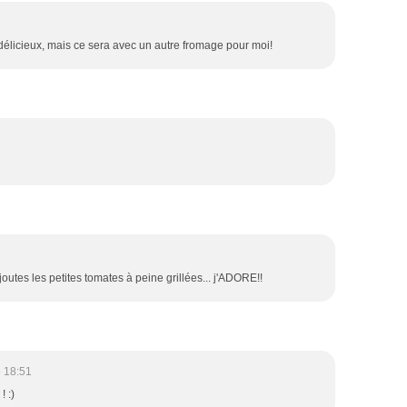
 délicieux, mais ce sera avec un autre fromage pour moi!
ajoutes les petites tomates à peine grillées... j'ADORE!!
 18:51
! :)