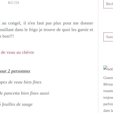
MAISON
tis et publié depuis Overblog
t au congel, il n'en faut pas plus pour me donner
uillant dans le frigo je trouve de quoi les garnir et
en bon!!!
our 2 personnes
Gourm
opes de veau bien fines
Rêveu
resse
e pancetta bien fines aussi
toujo
6 feuilles de sauge
parfoi
dans l