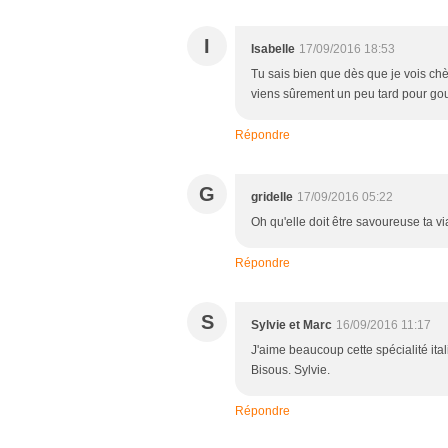
I
Isabelle
17/09/2016 18:53
Tu sais bien que dès que je vois chèv
viens sûrement un peu tard pour gou
Répondre
G
gridelle
17/09/2016 05:22
Oh qu'elle doit être savoureuse ta v
Répondre
S
Sylvie et Marc
16/09/2016 11:17
J'aime beaucoup cette spécialité ita
Bisous. Sylvie.
Répondre