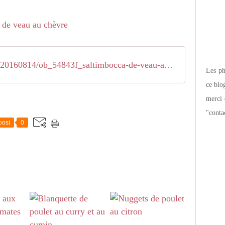
/0/95/97/41/20160814/ob_54843f_saltimbocca-de-veau-au-chevre
Les pho
ce blo
merci 
"conta
post
0