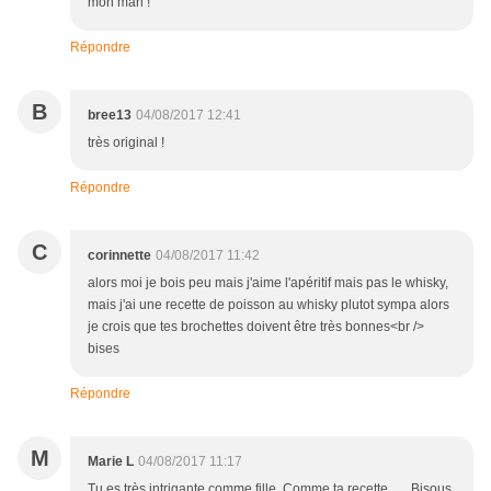
mon mari !
Répondre
B
bree13
04/08/2017 12:41
très original !
Répondre
C
corinnette
04/08/2017 11:42
alors moi je bois peu mais j'aime l'apéritif mais pas le whisky,
mais j'ai une recette de poisson au whisky plutot sympa alors
je crois que tes brochettes doivent être très bonnes<br />
bises
Répondre
M
Marie L
04/08/2017 11:17
Tu es très intrigante comme fille. Comme ta recette...... Bisous