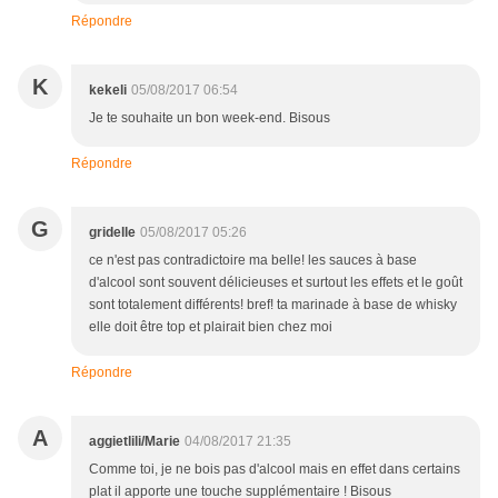
Répondre
K
kekeli
05/08/2017 06:54
Je te souhaite un bon week-end. Bisous
Répondre
G
gridelle
05/08/2017 05:26
ce n'est pas contradictoire ma belle! les sauces à base
d'alcool sont souvent délicieuses et surtout les effets et le goût
sont totalement différents! bref! ta marinade à base de whisky
elle doit être top et plairait bien chez moi
Répondre
A
aggietlili/Marie
04/08/2017 21:35
Comme toi, je ne bois pas d'alcool mais en effet dans certains
plat il apporte une touche supplémentaire ! Bisous