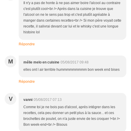
Il n'y a pas de honte à ne pas aimer boire l'alcool au contraire
c'est plutôt cool<br /> Après dans la cuisine je trouve que
l'alcool on ne le sens pas trop et c'est plutôt agréable à
manger dans certaines recettes<br /> Si mon père voyait cette
recette, il salivrai devant car lui et le whisky c'est une longue
histoire lol
Répondre
M
mélie melo en cuisine
05/08/2017 09:48
elles ont l air terrible hummmmmmmmm bon week end bises
Répondre
V
vanni
05/08/2017 07:13
Comme toi je ne bois pas d'alcool, après intégrer dans les
recettes, cela peu donner un petit plus à la sauce... et ces
brochettes de poulet, on n'a juste envie de les croquer !<br />
Bon week-end<br /> Bisous