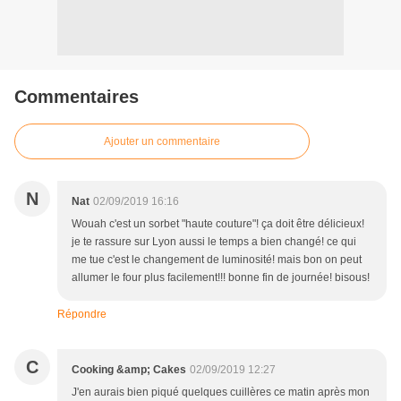
Commentaires
Ajouter un commentaire
N
Nat
02/09/2019 16:16
Wouah c'est un sorbet "haute couture"! ça doit être délicieux!
je te rassure sur Lyon aussi le temps a bien changé! ce qui
me tue c'est le changement de luminosité! mais bon on peut
allumer le four plus facilement!!! bonne fin de journée! bisous!
Répondre
C
Cooking &amp; Cakes
02/09/2019 12:27
J'en aurais bien piqué quelques cuillères ce matin après mon