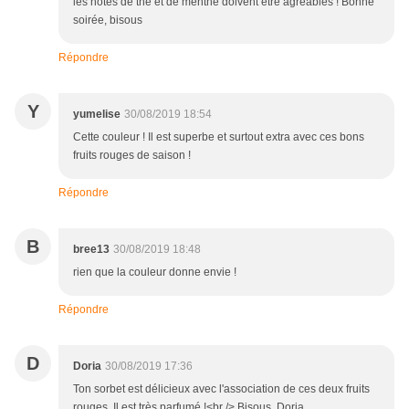
les notes de thé et de menthe doivent être agréables ! Bonne
soirée, bisous
Répondre
Y
yumelise
30/08/2019 18:54
Cette couleur ! Il est superbe et surtout extra avec ces bons
fruits rouges de saison !
Répondre
B
bree13
30/08/2019 18:48
rien que la couleur donne envie !
Répondre
D
Doria
30/08/2019 17:36
Ton sorbet est délicieux avec l'association de ces deux fruits
rouges. Il est très parfumé !<br /> Bisous, Doria