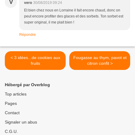
V
vero
30/08/2019 09:24
Et bien chez nous en Lorraine il fait encore chaud, donc on
peut encore profiter des glaces et des sorbets. Ton sorbet est
super original, il me plait bien !
Répondre
< 3 idées...de cookies aux
Fougasse au thym, pavot et
fruits
citron confit >
Hébergé par Overblog
Top articles
Pages
Contact
Signaler un abus
C.G.U.