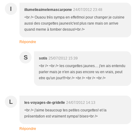
I
illumelieaimelemascarpone
24/07/2012 23:48
<br /> Ouaou très sympa en effet!moi pour changer je cuisine
aussi des courgettes jaunes!c'est plus rare mais on arrive
quand meme à tomber dessus!<br />
Répondre
S
sotis
25/07/2012 15:39
<br /> <br /> les courgettes jaunes.... j'en ais entendu
parler mais je n'en ais pas encore vu en vrais, peut
etre qu'un jour!!!<br /> <br /> <br /> <br />
L
les-voyages-de-gridelle
24/07/2012 14:13
<br /> j'aime beaucoup tes petites courgettes! et la
présentation est vraiment sympa! bises<br />
Répondre