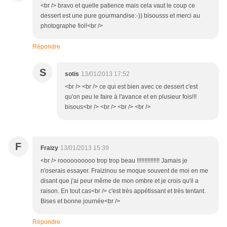
<br /> bravo et quelle patience mais cela vaut le coup ce
dessert est une pure gourmandise:-)) bisousss et merci au
photographe !lol!<br />
Répondre
S
sotis
13/01/2013 17:52
<br /> <br /> ce qui est bien avec ce dessert c'est
qu'on peu le faire à l'avance et en plusieur fois!!!
bisous<br /> <br /> <br /> <br />
F
Fraizy
13/01/2013 15:39
<br /> roooooooooo trop trop beau !!!!!!!!!!!!!!! Jamais je
n'oserais essayer. Fraizinou se moque souvent de moi en me
disant que j'ai peur même de mon ombre et je crois qu'il a
raison. En tout cas<br /> c'est très appétissant et très tentant.
Bises et bonne journée<br />
Répondre