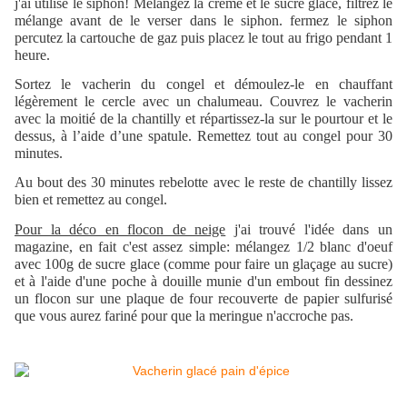
j'ai utilisé le siphon! Mélangez la crème et le sucre glace, filtrez le
mélange avant de le verser dans le siphon. fermez le siphon
percutez la cartouche de gaz puis placez le tout au frigo pendant 1
heure.
Sortez le vacherin du congel et démoulez-le en chauffant
légèrement le cercle avec un chalumeau. Couvrez le vacherin
avec la moitié de la chantilly et répartissez-la sur le pourtour et le
dessus, à l’aide d’une spatule. Remettez tout au congel pour 30
minutes.
Au bout des 30 minutes rebelotte avec le reste de chantilly lissez
bien et remettez au congel.
Pour la déco en flocon de neige
j'ai trouvé l'idée dans un
magazine, en fait c'est assez simple: mélangez 1/2 blanc d'oeuf
avec 100g de sucre glace (comme pour faire un glaçage au sucre)
et à l'aide d'une poche à douille munie d'un embout fin dessinez
un flocon sur une plaque de four recouverte de papier sulfurisé
que vous aurez fariné pour que la meringue n'accroche pas.