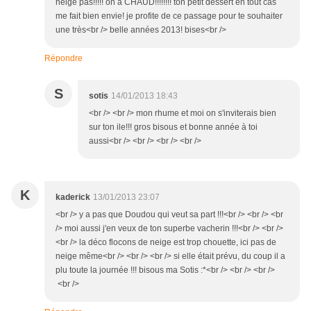
neige pas!!!!! on a CHAUD!!!!!!!! ton petit dessert en tout cas
me fait bien envie! je profite de ce passage pour te souhaiter
une très<br /> belle années 2013! bises<br />
Répondre
S
sotis
14/01/2013 18:43
<br /> <br /> mon rhume et moi on s'inviterais bien
sur ton ile!!! gros bisous et bonne année à toi
aussi<br /> <br /> <br /> <br />
K
kaderick
13/01/2013 23:07
<br /> y a pas que Doudou qui veut sa part !!!<br /> <br /> <br
/> moi aussi j'en veux de ton superbe vacherin !!!<br /> <br />
<br /> la déco flocons de neige est trop chouette, ici pas de
neige même<br /> <br /> <br /> si elle était prévu, du coup il a
plu toute la journée !!! bisous ma Sotis :*<br /> <br /> <br />
<br />