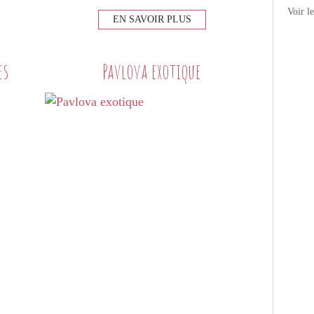
Voir l
EN SAVOIR PLUS
es
Pavlova exotique
PETITS PLATS MAISON
PIZZA
CAROTTES
MOUTARDE
GRAINES DE LIN