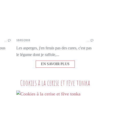
…
18/05/2018
…
vous
Les asperges, j'en ferais pas des cures, c'est pas
le légume dont je raffole,...
EN SAVOIR PLUS
Cookies à la cerise et fève tonka
3 IDÉES
ANANAS