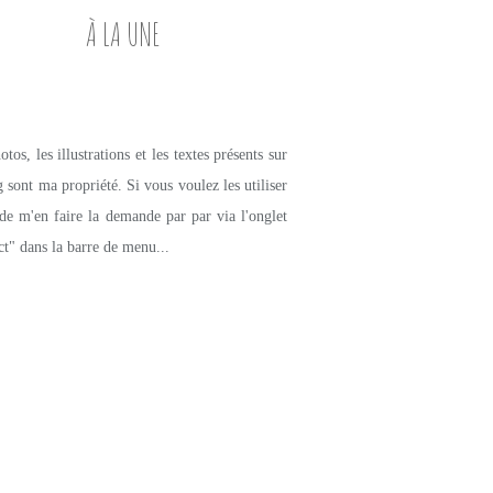
À LA UNE
tos, les illustrations et les textes présents sur
g sont ma propriété. Si vous voulez les utiliser
de m'en faire la demande par par via l'onglet
ct" dans la barre de menu...
PETITES DOUCEURS SUCRÉES
MUFFINS
FRAMBOISES
THÉ MATCHA
PISTACHE