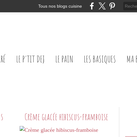
Tous nos blogs cuisine
CRÉ
LE P'TIT DEJ
LE PAIN
LES BASIQUES
MA 
es
Crème glacée hibiscus-framboise
PETITS PLATS MAISON