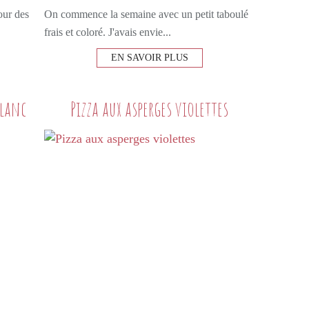
our des
On commence la semaine avec un petit taboulé
frais et coloré. J'avais envie...
EN SAVOIR PLUS
blanc
Pizza aux asperges violettes
DESSERTS GOURMANDS
VERRINES
ANANAS
FROMAGE BLANC
GRANOLA
COCO
MIEL
VANILLE