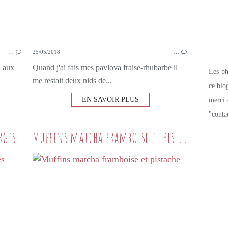
…
25/05/2018
…
a aux
Quand j'ai fais mes pavlova fraise-rhubarbe il
Les pho
me restait deux nids de...
ce blo
EN SAVOIR PLUS
merci 
"conta
rges
Muffins matcha framboise et pistache
3 IDÉES
ASPERGES