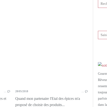
CAKE SALÉ
CAROTTES
CUMIN
MOUTARDE
Gourm
Rêveu
resse
…
28/05/2018
…
toujo
es et
Quand mon partenaire l'Etal des épices m'a
parfoi
proposé de choisir des produits...
dans l