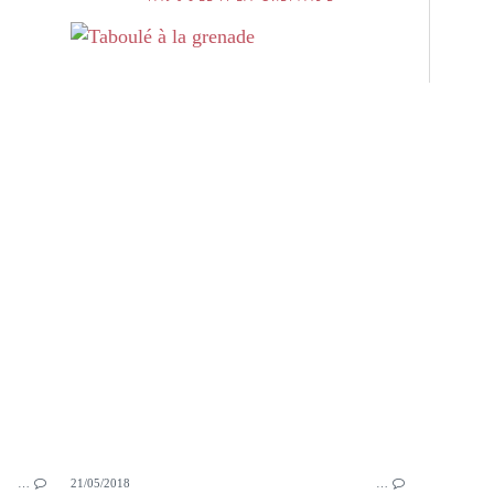
PETITS PLATS MAISON
L'HEURE DE L'APÉRO
GRESSINS
ASPERGES
HERBES DE PROVENCE
COPPA
SALADE
…
21/05/2018
…