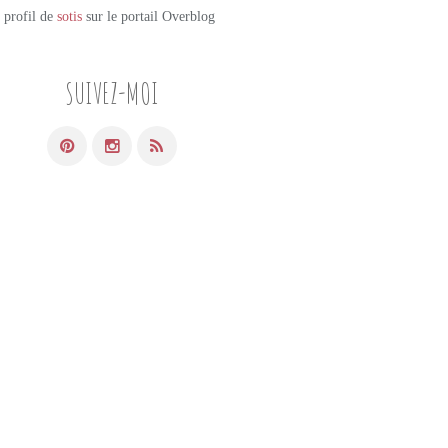
e profil de
sotis
sur le portail Overblog
SUIVEZ-MOI
DESSERTS GOURMANDS
PAVLOVA
MERINGUE
FRUITS DE LA PASSION
ANANAS
VIANDE
CARDAMOME