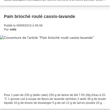
et faites comme chez vous,...
Pain brioché roulé cassis-lavande
Publié le 09/09/2015 à 06:56
Par
sotis
Pour 1 pain de 250 g (taille cake) 250 g de farine de blé T 65 28g d'eau à 20
°C 1 grosse cuil à soupe de fleurs de lavande séchées 2 œufs 38 g de levain
liquide 10 g de levure de boulanger 5 g de sel 12 g de lait en poudre 20 g de
sucre 38 g de beurre...