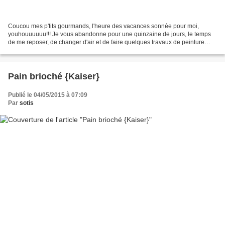
Coucou mes p'tits gourmands, l'heure des vacances sonnée pour moi,
youhouuuuuu!!! Je vous abandonne pour une quinzaine de jours, le temps
de me reposer, de changer d'air et de faire quelques travaux de peinture
dans mon appart. Rassurez-vous je ne vous...
Pain brioché {Kaiser}
Publié le 04/05/2015 à 07:09
Par
sotis