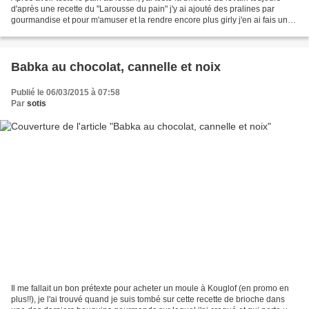
d'après une recette du "Larousse du pain" j'y ai ajouté des pralines par
gourmandise et pour m'amuser et la rendre encore plus girly j'en ai fais une
tresse. Autant vous dire...
Babka au chocolat, cannelle et noix
Publié le 06/03/2015 à 07:58
Par
sotis
Il me fallait un bon prétexte pour acheter un moule à Kouglof (en promo en
plus!!), je l'ai trouvé quand je suis tombé sur cette recette de brioche dans