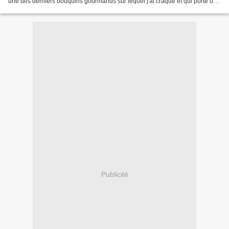
une des derniers bouquins gourmands sur lequel j'ai craqué et qui porte un
nom évocateur "Super Gâteaux,...
Publicité