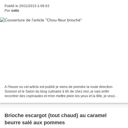
Publié le 20/11/2015 à 08:03
Par
sotis
A l'heure ou cet article est publié je viens de prendre la route direction
Soisson et le Salon du blog culinaire à 6h de chez moi, je vais enfin
recontrer des copinautes et m'en mettre plein les yeux et la tête, je vous
raconterais tout ça la semaine...
Brioche escargot {tout chaud} au caramel
beurre salé aux pommes