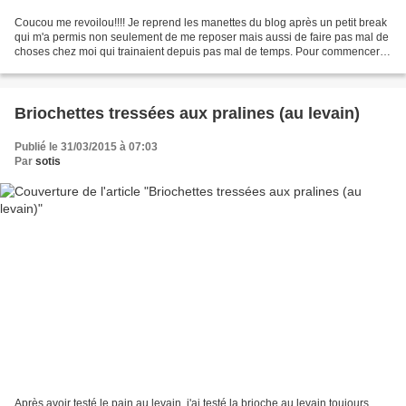
Coucou me revoilou!!!! Je reprend les manettes du blog après un petit break
qui m'a permis non seulement de me reposer mais aussi de faire pas mal de
choses chez moi qui trainaient depuis pas mal de temps. Pour commencer la
semaine en douceur je vous...
Briochettes tressées aux pralines (au levain)
Publié le 31/03/2015 à 07:03
Par
sotis
Après avoir testé le pain au levain, j'ai testé la brioche au levain toujours