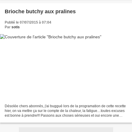
Brioche butchy aux pralines
Publié le 07/07/2015 à 07:04
Par
sotis
Désolée chers abonnés, j'ai buggué lors de la programation de cette recette
hier, on va mettre ça sur le compte de la chaleur, la fatigue....toutes excuses
est bonne à prendre!!! Passons aux choses sérieuses et oui encore une
brioche aux pralines, quand...