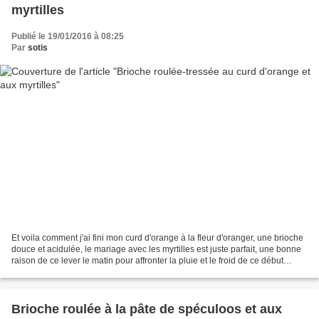
myrtilles
Publié le 19/01/2016 à 08:25
Par
sotis
Et voila comment j'ai fini mon curd d'orange à la fleur d'oranger, une brioche
douce et acidulée, le mariage avec les myrtilles est juste parfait, une bonne
raison de ce lever le matin pour affronter la pluie et le froid de ce début
d'année!! Pour 1 brioche...
Brioche roulée à la pâte de spéculoos et aux