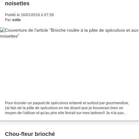
noisettes
Publié le 16/01/2016 à 07:56
Par
sotis
Pour écouler un paquet de spéculoos entamé et surtout par gourmandise,
j'ai fais de la pâte de spéculoos en me disant que je trouverais bien un
moyen de l'utiliser et qu'au pire elle finirait sur mes tartines!! Je n'ai pas
cherché très longtemps avant...
Chou-fleur brioché