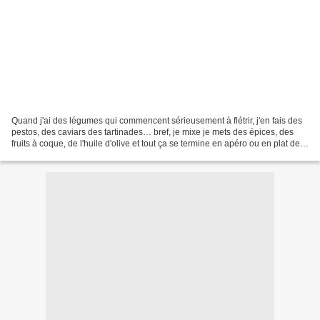
Quand j'ai des légumes qui commencent sérieusement à flétrir, j'en fais des
pestos, des caviars des tartinades… bref, je mixe je mets des épices, des
fruits à coque, de l'huile d'olive et tout ça se termine en apéro ou en plat de
pâtes. C'est ce qui c'est...