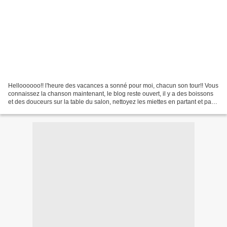
Helloooooo!! l'heure des vacances a sonné pour moi, chacun son tour!! Vous
connaissez la chanson maintenant, le blog reste ouvert, il y a des boissons
et des douceurs sur la table du salon, nettoyez les miettes en partant et pas
de chaussures sur le canapé!!!...