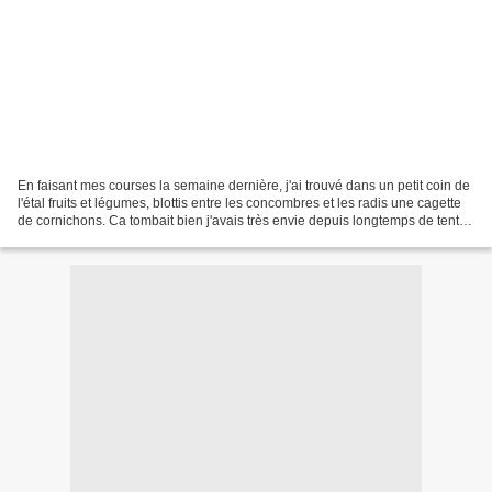
En faisant mes courses la semaine dernière, j'ai trouvé dans un petit coin de
l'étal fruits et légumes, blottis entre les concombres et les radis une cagette
de cornichons. Ca tombait bien j'avais très envie depuis longtemps de tenter
de les faire maison...