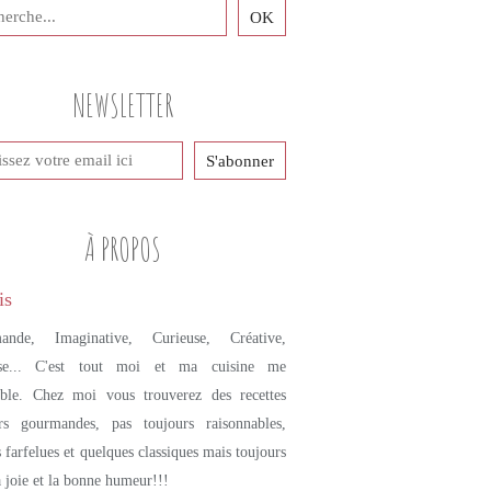
L'HEURE DE L'APÉRO
TOAST
CUISINE ITALIENNE
NEWSLETTER
HUILE D'OLIVE
SEMOULE DE BLÉ
CHEZ LES COPINAUTES
À PROPOS
ande, Imaginative, Curieuse, Créative,
se... C'est tout moi et ma cuisine me
mble. Chez moi vous trouverez des recettes
urs gourmandes, pas toujours raisonnables,
s farfelues et quelques classiques mais toujours
a joie et la bonne humeur!!!