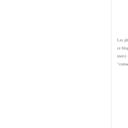
Les pho
ce blo
merci 
"conta