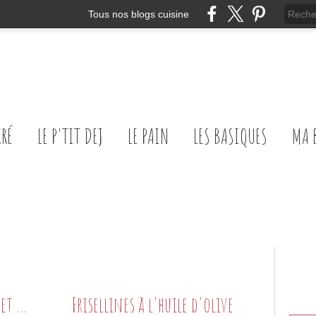
Tous nos blogs cuisine
CRÉ
LE P'TIT DEJ
LE PAIN
LES BASIQUES
MA 
Gnocchi de semoule à la sauge et au poivre noir
Frisellines à l'huile d'olive