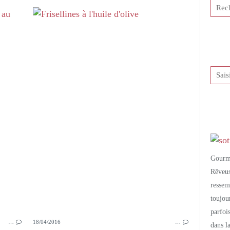
PETITS PLATS MAISON
GNOCCHIS
SEMOULE DE BLÉ
SAUGE
Gourm
Rêveu
resse
toujo
parfoi
…
18/04/2016
…
dans l