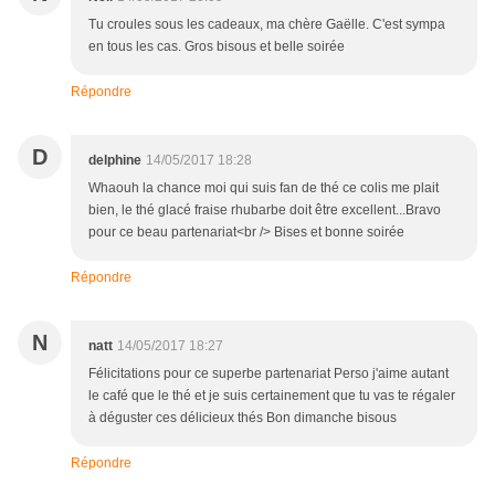
Tu croules sous les cadeaux, ma chère Gaëlle. C'est sympa
en tous les cas. Gros bisous et belle soirée
Répondre
D
delphine
14/05/2017 18:28
Whaouh la chance moi qui suis fan de thé ce colis me plait
bien, le thé glacé fraise rhubarbe doit être excellent...Bravo
pour ce beau partenariat<br /> Bises et bonne soirée
Répondre
N
natt
14/05/2017 18:27
Félicitations pour ce superbe partenariat Perso j'aime autant
le café que le thé et je suis certainement que tu vas te régaler
à déguster ces délicieux thés Bon dimanche bisous
Répondre