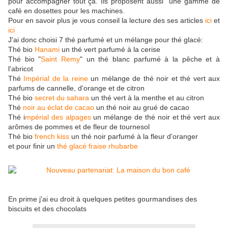
pour accompagner tout ça. Ils proposent aussi une gamme de
café en dosettes pour les machines.
Pour en savoir plus je vous conseil la lecture des ses articles
ici
et
ici
J'ai donc choisi 7 thé parfumé et un mélange pour thé glacé:
Thé bio
Hanami
un thé vert parfumé à la cerise
Thé bio "
Saint Remy
" un thé blanc parfumé à la pêche et à
l'abricot
Thé
Impérial de la reine
un mélange de thé noir et thé vert aux
parfums de cannelle, d'orange et de citron
Thé bio
secret du sahara
un thé vert à la menthe et au citron
Thé
noir au éclat de cacao
un thé noir au grué de cacao
Thé i
mpérial des alpages
un mélange de thé noir et thé vert aux
arômes de pommes et de fleur de tournesol
Thé bio
french kiss
un thé noir parfumé à la fleur d'oranger
et pour finir un
thé glacé fraise rhubarbe
En prime j'ai eu droit à quelques petites gourmandises des
biscuits et des chocolats