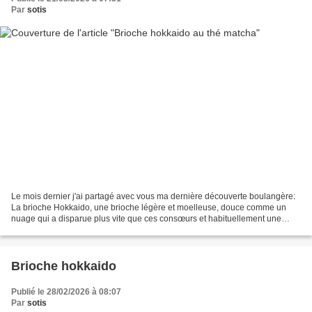
Par
sotis
Le mois dernier j'ai partagé avec vous ma dernière découverte boulangère:
La brioche Hokkaido, une brioche légère et moelleuse, douce comme un
nuage qui a disparue plus vite que ces consœurs et habituellement une
brioche ne fait pas long feu chez moi,...
Brioche hokkaido
Publié le 28/02/2026 à 08:07
Par
sotis