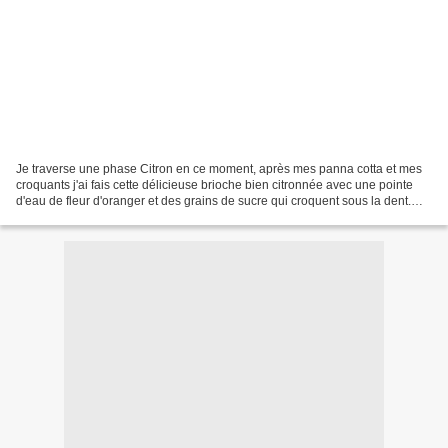
Je traverse une phase Citron en ce moment, après mes panna cotta et mes
croquants j'ai fais cette délicieuse brioche bien citronnée avec une pointe
d'eau de fleur d'oranger et des grains de sucre qui croquent sous la dent.
Encore une brioche qui n'a pas...