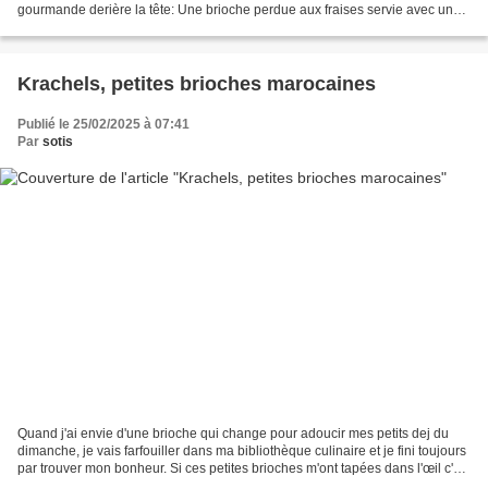
gourmande derière la tête: Une brioche perdue aux fraises servie avec une
boule de glace à la vanille,...
Krachels, petites brioches marocaines
Publié le 25/02/2025 à 07:41
Par
sotis
Quand j'ai envie d'une brioche qui change pour adoucir mes petits dej du
dimanche, je vais farfouiller dans ma bibliothèque culinaire et je fini toujours
par trouver mon bonheur. Si ces petites brioches m'ont tapées dans l'œil c'est
grâce à l'alliance...