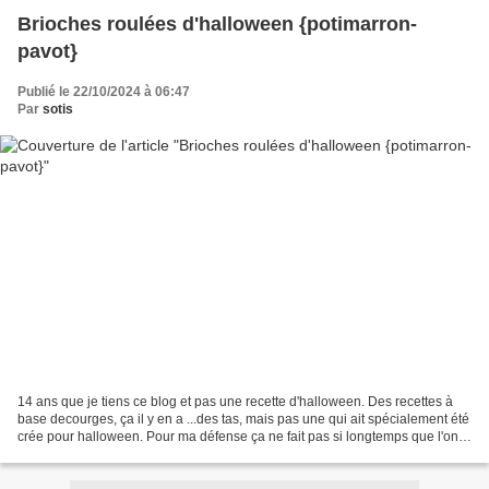
Brioches roulées d'halloween {potimarron-
pavot}
Publié le 22/10/2024 à 06:47
Par
sotis
14 ans que je tiens ce blog et pas une recette d'halloween. Des recettes à
base decourges, ça il y en a ...des tas, mais pas une qui ait spécialement été
crée pour halloween. Pour ma défense ça ne fait pas si longtemps que l'on
fête halloween en France,...