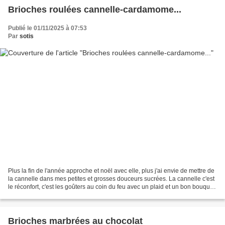
Brioches roulées cannelle-cardamome...
Publié le 01/11/2025 à 07:53
Par
sotis
Plus la fin de l'année approche et noël avec elle, plus j'ai envie de mettre de
la cannelle dans mes petites et grosses douceurs sucrées. La cannelle c'est
le réconfort, c'est les goûters au coin du feu avec un plaid et un bon bouquin,
les grosses chaussettes...
Brioches marbrées au chocolat