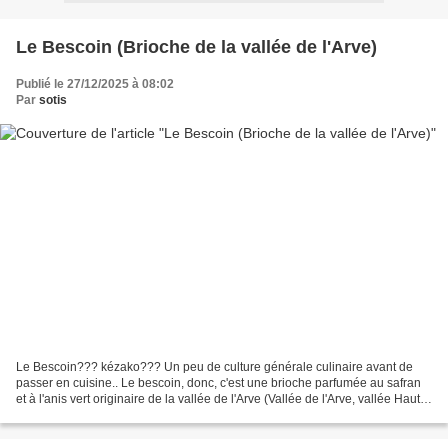
Le Bescoin (Brioche de la vallée de l'Arve)
Publié le 27/12/2025 à 08:02
Par
sotis
Le Bescoin??? kézako??? Un peu de culture générale culinaire avant de
passer en cuisine.. Le bescoin, donc, c'est une brioche parfumée au safran
et à l'anis vert originaire de la vallée de l'Arve (Vallée de l'Arve, vallée Haut
Savoyarde qui va de Chamonix...