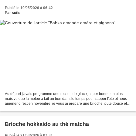
Publié le 19/05/2026 à 06:42
Par
sotis
Au départ j'avais programmé une recette de glace, super bonne en plus,
mais vu que la météo à fait un bon dans le temps pour zapper l'été et nous
amener direct en novembre, je vous ai préparé une brioche toute douce et
bien moelleuse servie avec un thé...
Brioche hokkaido au thé matcha
Publié le 21/03/2026 à 07:31