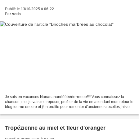
Publié le 13/10/2025 à 06:22
Par
sotis
Je suis en vacances Nananananèèèèèèrrrreeee!!!! Vous connaissez la
chanson, moi je vais me reposer, profiter de la vie en attendant mon retour le
blog tourne encore et j'en profite pour remonter d'anciennes recettes, histoire
de leur donner une seconde...
Tropézienne au miel et fleur d'oranger