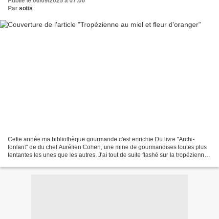
Publié le 06/09/2025 à 07:00
Par
sotis
Cette année ma bibliothèque gourmande c'est enrichie Du livre "Archi-
fonfant" de du chef Aurélien Cohen, une mine de gourmandises toutes plus
tentantes les unes que les autres. J'ai tout de suite flashé sur la tropézienne
au miel et à la fleur d'oranger,...