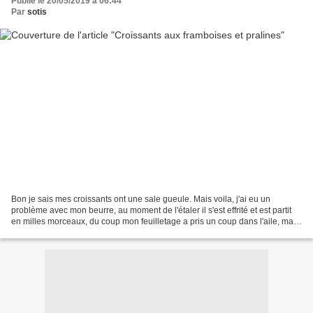
Publié le 20/05/2019 à 06:44
Par
sotis
Bon je sais mes croissants ont une sale gueule. Mais voila, j'ai eu un
problème avec mon beurre, au moment de l'étaler il s'est effrité et est partit
en milles morceaux, du coup mon feuilletage a pris un coup dans l'aile, ma
pâte ne voulais pas s'étaler...