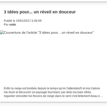
3 idées pour... un réveil en douceur
Publié le 19/01/2017 à 08:09
Par
sotis
Enfin la neige est tombée depuis le temps qu'on l'attendais!!! et moi j'adore
me lever et découvrir un paysage tout blanc par delà ma baie vitrée,
regarder virevolter les flocons de neige dans le vent c'est tellement beau et
reposant surtout quand je...