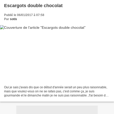
Escargots double chocolat
Publié le 06/01/2017 à 07:58
Par
sotis
Oui je sais j'avais dis que ce début d'année serait un peu plus raisonnable,
mais que voulez-vous on ne se rafais pas, c'est comme ça, je suis
gourmande et le dimanche matin je ne suis pas raisonnable. J'ai besoin de
ma petite douceur pour commencer la...