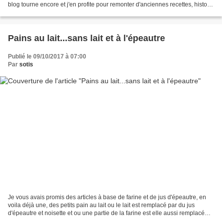
blog tourne encore et j'en profite pour remonter d'anciennes recettes, histoire
de leur donner une seconde...
Pains au lait...sans lait et à l'épeautre
Publié le 09/10/2017 à 07:00
Par
sotis
Je vous avais promis des articles à base de farine et de jus d'épeautre, en
voila déjà une, des petits pain au lait ou le lait est remplacé par du jus
d'épeautre et noisette et ou une partie de la farine est elle aussi remplacé
par de la farine d'épeautre....