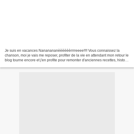
Je suis en vacances Nananananèèèèèèrrrreeee!!!! Vous connaissez la
chanson, moi je vais me reposer, profiter de la vie en attendant mon retour le
blog tourne encore et j'en profite pour remonter d'anciennes recettes, histoire
de leur donner une seconde...