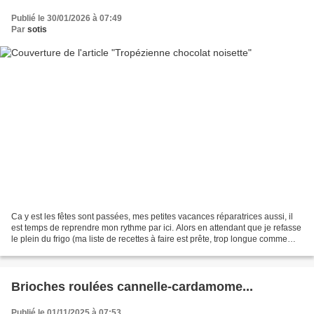
Publié le 30/01/2026 à 07:49
Par
sotis
Ca y est les fêtes sont passées, mes petites vacances réparatrices aussi, il
est temps de reprendre mon rythme par ici. Alors en attendant que je refasse
le plein du frigo (ma liste de recettes à faire est prête, trop longue comme
d'habitude, je n'ai...
Brioches roulées cannelle-cardamome...
Publié le 01/11/2025 à 07:53