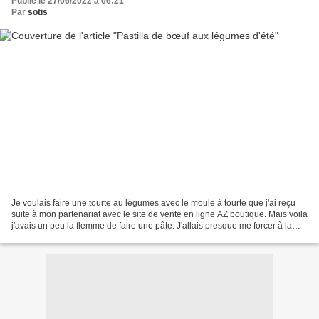
Publié le 27/06/2022 à 06:21
Par
sotis
Je voulais faire une tourte au légumes avec le moule à tourte que j'ai reçu
suite à mon partenariat avec le site de vente en ligne AZ boutique. Mais voila
j'avais un peu la flemme de faire une pâte. J'allais presque me forcer à la
faire, quand je me suis...