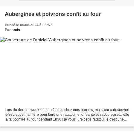
Aubergines et poivrons confit au four
Publié le 06/08/2024 à 06:57
Par
sotis
Lors du dernier week-end en famille chez mes parents, ma sœur à découvert
le secret de ma mère pour faire une ratatouille fondante et savoureuse… elle
la fait confire au four pendant 1h30!! je vous jure cette ratatouille c'est une
tuerie, même les enfants...