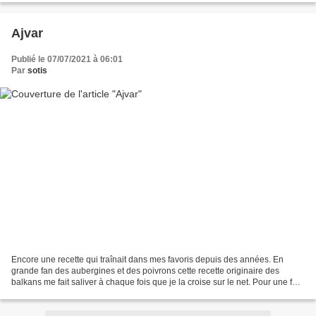
Ajvar
Publié le 07/07/2021 à 06:01
Par
sotis
Encore une recette qui traînait dans mes favoris depuis des années. En
grande fan des aubergines et des poivrons cette recette originaire des
balkans me fait saliver à chaque fois que je la croise sur le net. Pour une fois
j'avais tout sous la main et...