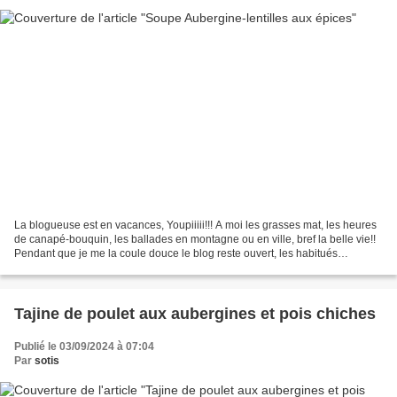
La blogueuse est en vacances, Youpiiiii!!! A moi les grasses mat, les heures
de canapé-bouquin, les ballades en montagne ou en ville, bref la belle vie!!
Pendant que je me la coule douce le blog reste ouvert, les habitués
connaissent la chanson, il y...
Tajine de poulet aux aubergines et pois chiches
Publié le 03/09/2024 à 07:04
Par
sotis