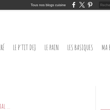
Tous nos blogs cuisine
CRÉ
LE P'TIT DEJ
LE PAIN
LES BASIQUES
MA 
Dans ma bibliothèque: le journal d'une food styliste