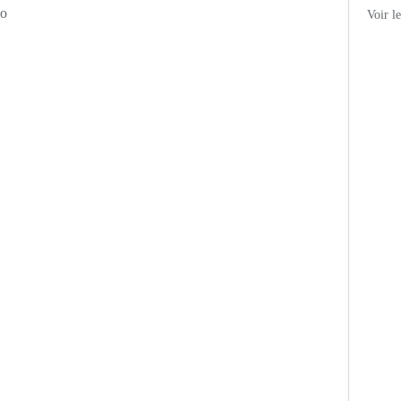
no
Voir l