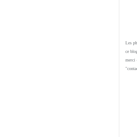
Les pho
ce blo
merci 
"conta