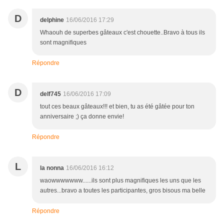
D
delphine
16/06/2016 17:29
Whaouh de superbes gâteaux c'est chouette..Bravo à tous ils
sont magnifiques
Répondre
D
delf745
16/06/2016 17:09
tout ces beaux gâteaux!!! et bien, tu as été gâtée pour ton
anniversaire ;) ça donne envie!
Répondre
L
la nonna
16/06/2016 16:12
waowwwwwww......ils sont plus magnifiques les uns que les
autres...bravo a toutes les participantes, gros bisous ma belle
Répondre