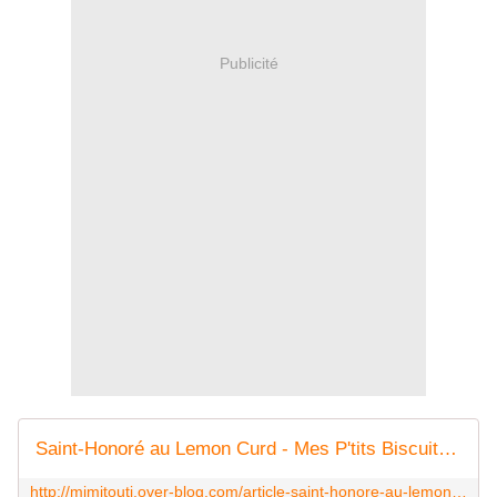
Publicité
Saint-Honoré au Lemon Curd - Mes P'tits Biscuits Gourmands et Autres Délices
http://mimitouti.over-blog.com/article-saint-honore-au-lemon-curd-117801457.html