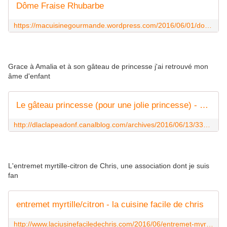
Dôme Fraise Rhubarbe
https://macuisinegourmande.wordpress.com/2016/06/01/dome-fraise-rhubarbe/
Grace à Amalia et à son gâteau de princesse j'ai retrouvé mon
âme d'enfant
Le gâteau princesse (pour une jolie princesse) - qu'est ce qu'on clape ce soir?
http://dlaclapeadonf.canalblog.com/archives/2016/06/13/33952767.html
L'entremet myrtille-citron de Chris, une association dont je suis
fan
entremet myrtille/citron - la cuisine facile de chris
http://www.laciusinefaciledechris.com/2016/06/entremet-myrtille-citron.html