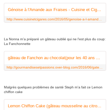
Génoise à l'Amande aux Fraises - Cuisine et Cigares
http://www.cuisinetcigares.com/2016/05/genoise-a-l-amande-aux-fraises.html
La Nonna m'a préparé un gâteau oublié qui ne l'est plus du coup:
La Fanchonnette
gâteau de Fanchon au chocolat(pour les 40 ans de sotis la gourmande) - la tambouille de nonna
http://gourmandisesetpassions.over-blog.com/2016/06/gateau-de-fanchon-au-chocolat-pour-les-40-ans-de-sotis-la-gourmande.html
Malgrès quelques problèmes de santé Steph m'a fait ce Lemon
chiffon cake
Lemon Chiffon Cake (gâteau mousseline au citron) ... Happy Birthday "ma" Sotis ! - Un dîner en provence