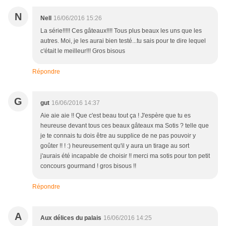
N
Nell
16/06/2016 15:26
La série!!!!! Ces gâteaux!!!! Tous plus beaux les uns que les
autres. Moi, je les aurai bien testé...tu sais pour te dire lequel
c'était le meilleur!!! Gros bisous
Répondre
G
gut
16/06/2016 14:37
Aie aie aie !! Que c'est beau tout ça ! J'espère que tu es
heureuse devant tous ces beaux gâteaux ma Sotis ? telle que
je te connais tu dois être au supplice de ne pas pouvoir y
goûter !! ! :) heureusement qu'il y aura un tirage au sort
j'aurais été incapable de choisir !! merci ma sotis pour ton petit
concours gourmand ! gros bisous !!
Répondre
A
Aux délices du palais
16/06/2016 14:25