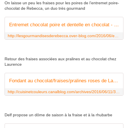
On laisse un peu les fraises pour les poires de l’entremet poire-
chocolat de Rebecca, un duo très gourmand
Entremet chocolat poire et dentelle en chocolat - Les gourmandises de Rebecca
http://lesgourmandisesderebecca.over-blog.com/2016/06/entremet-chocolat-poire-et-dentelle-en-chocolat.html
Retour des fraises associées aux pralines et au chocolat chez
Laurence
Fondant au chocolat/fraises/pralines roses de Laurence Salomon - Cuisine et Couleurs
http://cuisinetcouleurs.canalblog.com/archives/2016/06/11/33947315.html
Delf propose un dôme de saison à la fraise et à la rhubarbe