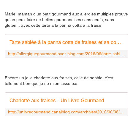
Marie, maman d'un petit gourmand aux allergies multiples prouve
qu'on peux faire de belles gourmandises sans oeufs, sans
gluten... avec cette tarte à la panna cotta à la fraise
Tarte sablée à la panna cotta de fraises et sa compotée de rhubarbe, Bio, sans oeufs, gluten .... - Allergique Gourmand
http://allergiquegourmand.over-blog.com/2016/06/tarte-sablee-a-la-panna-cotta-de-fraises-et-sa-compotee-de-rhubarbe-bio-sans-oeufs-gluten.html
Encore un jolie charlotte aux fraises, celle de sophie, c'est
tellement bon que je ne m'en lasse pas
Charlotte aux fraises - Un Livre Gourmand
http://unlivregourmand.canalblog.com/archives/2016/06/08/33930249.html