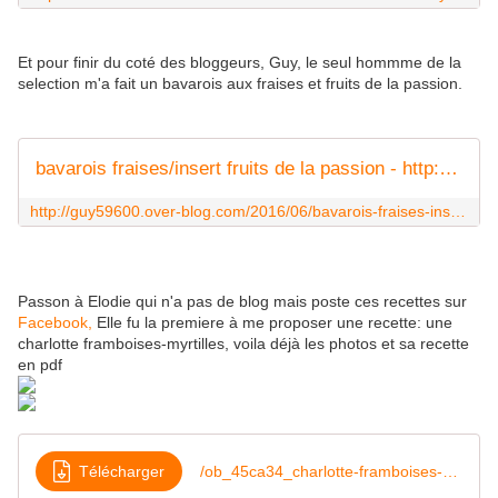
Et pour finir du coté des bloggeurs, Guy, le seul hommme de la
selection m'a fait un bavarois aux fraises et fruits de la passion.
bavarois fraises/insert fruits de la passion - http://guy59600.over-blog.com
http://guy59600.over-blog.com/2016/06/bavarois-fraises-insert-fruits-de-la-passion.html
Passon à Elodie qui n'a pas de blog mais poste ces recettes sur
Facebook,
Elle fu la premiere à me proposer une recette: une
charlotte framboises-myrtilles, voila déjà les photos et sa recette
en pdf
Télécharger
/ob_45ca34_charlotte-framboises-myrtille-d-elodi