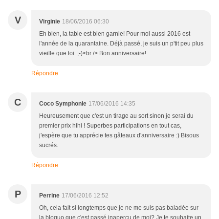
V
Virginie
18/06/2016 06:30
Eh bien, la table est bien garnie! Pour moi aussi 2016 est
l'année de la quarantaine. Déjà passé, je suis un p'tit peu plus
vieille que toi. ;-)<br /> Bon anniversaire!
Répondre
C
Coco Symphonie
17/06/2016 14:35
Heureusement que c'est un tirage au sort sinon je serai du
premier prix hihi ! Superbes participations en tout cas,
j'espère que tu apprécie tes gâteaux d'anniversaire :) Bisous
sucrés.
Répondre
P
Perrine
17/06/2016 12:52
Oh, cela fait si longtemps que je ne me suis pas baladée sur
la bloguo que c'est passé inaperçu de moi? Je te souhaite un