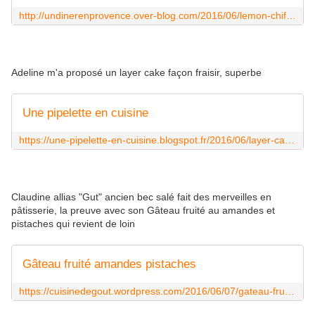
http://undinerenprovence.over-blog.com/2016/06/lemon-chiffon-cake-gateau-mousseline-au-citron-happy-birthday-sotis.html
Adeline m'a proposé un layer cake façon fraisir, superbe
Une pipelette en cuisine
https://une-pipelette-en-cuisine.blogspot.fr/2016/06/layer-cake-facon-fraisier.html?showComment=1465234252312
Claudine allias "Gut" ancien bec salé fait des merveilles en
pâtisserie, la preuve avec son Gâteau fruité au amandes et
pistaches qui revient de loin
Gâteau fruité amandes pistaches
https://cuisinedegout.wordpress.com/2016/06/07/gateau-fruite-amandes-pistaches/comment-page-1/