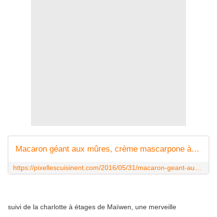
Macaron géant aux mûres, crème mascarpone à la vanille - Pour le concours de Sotis
https://pixellescuisinent.com/2016/05/31/macaron-geant-aux-mures-creme-mascarpone-a-la-vanille/
suivi de la charlotte à étages de Maïwen, une merveille