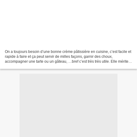
On a toujours besoin d’une bonne crème pâtissière en cuisine, c’est facile et
rapide à faire et ça peut servir de milles façons, garnir des choux,
accompagner une tarte ou un gâteau, …bref c’est très très utile. Elle mérite
donc de figurer parmi les gourmandises...