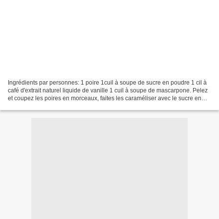
Ingrédients par personnes: 1 poire 1cuil à soupe de sucre en poudre 1 cil à
café d'extrait naturel liquide de vanille 1 cuil à soupe de mascarpone. Pelez
et coupez les poires en morceaux, faites les caraméliser avec le sucre en
poudre dans une casserole...