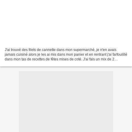
J'ai trouvé des filets de cannette dans mon supermarché, je n'en avais
jamais cuisiné alors je les ai mis dans mon panier et en rentrant j'ai farfoulillé
dans mon tas de recettes de fêtes mises de coté. J'ai fais un mix de 2
recettes et voila le résultat,...