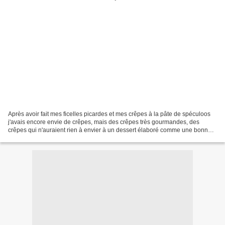
Après avoir fait mes ficelles picardes et mes crêpes à la pâte de spéculoos
j'avais encore envie de crêpes, mais des crêpes très gourmandes, des
crêpes qui n'auraient rien à envier à un dessert élaboré comme une bonne
tarte ou un gâteau de pâtissier....