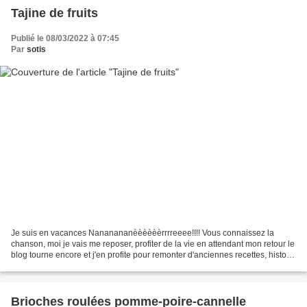
Tajine de fruits
Publié le 08/03/2022 à 07:45
Par
sotis
Je suis en vacances Nananananèèèèèèrrrreeee!!!! Vous connaissez la
chanson, moi je vais me reposer, profiter de la vie en attendant mon retour le
blog tourne encore et j'en profite pour remonter d'anciennes recettes, histoire
de leur donner une seconde...
Brioches roulées pomme-poire-cannelle