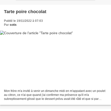
Tarte poire chocolat
Publié le 19/11/2022 à 07:03
Par
sotis
Mon frère m'a invité à venir un dimanche midi en m'appatant avec un poulet
au citron, ce n'ai que quand j'ai confirmer ma présence qu'il m'a
subreptissement glissé que le dessert prévu avait été râté et que si par
hasard j'avais du temps et les ingrédients...