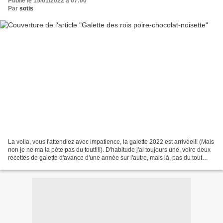
Publié le 15/01/2022 à 07:00
Par
sotis
La voila, vous l'attendiez avec impatience, la galette 2022 est arrivée!!! (Mais
non je ne ma la pète pas du tout!!!!). D'habitude j'ai toujours une, voire deux
recettes de galette d'avance d'une année sur l'autre, mais là, pas du tout
rien, nada et niveau...