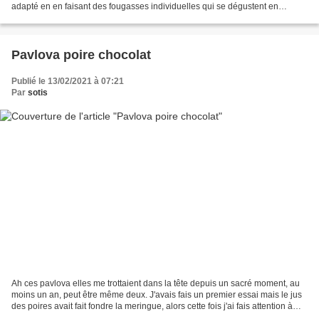
adapté en en faisant des fougasses individuelles qui se dégustent en
accompagnement d'une salade ou...
Pavlova poire chocolat
Publié le 13/02/2021 à 07:21
Par
sotis
Ah ces pavlova elles me trottaient dans la tête depuis un sacré moment, au
moins un an, peut être même deux. J'avais fais un premier essai mais le jus
des poires avait fait fondre la meringue, alors cette fois j'ai fais attention à
bien isoler les poires...