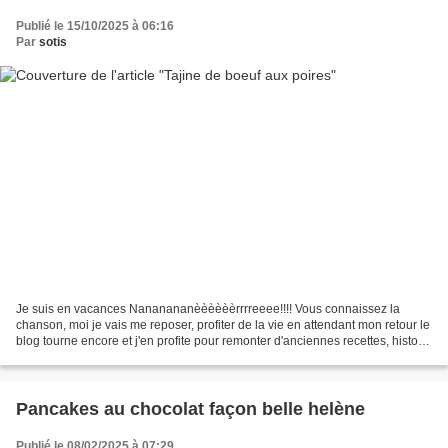
Publié le 15/10/2025 à 06:16
Par
sotis
Je suis en vacances Nananananèèèèèèrrrreeee!!!! Vous connaissez la
chanson, moi je vais me reposer, profiter de la vie en attendant mon retour le
blog tourne encore et j'en profite pour remonter d'anciennes recettes, histoire
de leur donner une seconde...
Pancakes au chocolat façon belle helène
Publié le 08/02/2025 à 07:29