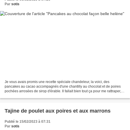
Par
sotis
Je vous avais promis une recette spéciale chandeleur, la voici, des
pancakes au cacao accompagnés d'une chantilly au chocolat et de poires
pochées arrosées de sirop d'érable. Il fallait bien tout ça pour me rattraper,
non??? J'ai trouvé l'idée dans le...
Tajine de poulet aux poires et aux marrons
Publié le 15/02/2023 à 07:31
Par
sotis