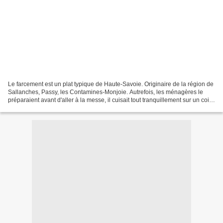
Le farcement est un plat typique de Haute-Savoie. Originaire de la région de
Sallanches, Passy, les Contamines-Monjoie. Autrefois, les ménagères le
préparaient avant d'aller à la messe, il cuisait tout tranquillement sur un coin
du fourneau. Il restait...