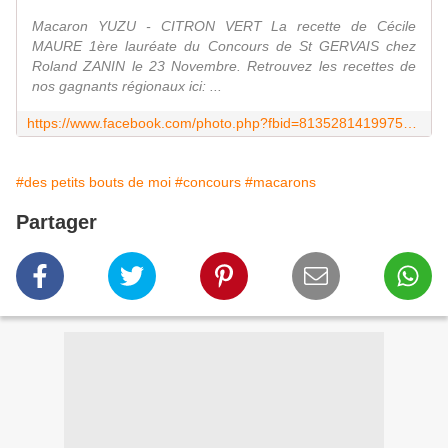
Macaron YUZU - CITRON VERT La recette de Cécile
MAURE 1ère lauréate du Concours de St GERVAIS chez
Roland ZANIN le 23 Novembre. Retrouvez les recettes de
nos gagnants régionaux ici: ...
https://www.facebook.com/photo.php?fbid=813528141997570&set=a.831973523486365.1073741843.342154492468273&type=1&theater
#des petits bouts de moi
#concours
#macarons
Partager