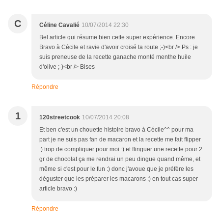
C
Céline Cavalié
10/07/2014 22:30
Bel article qui résume bien cette super expérience. Encore
Bravo à Cécile et ravie d'avoir croisé ta route ;-)<br /> Ps : je
suis preneuse de la recette ganache monté menthe huile
d'olive ;-)<br /> Bises
Répondre
1
120streetcook
10/07/2014 20:08
Et ben c'est un chouette histoire bravo à Cécile^^ pour ma
part je ne suis pas fan de macaron et la recette me fait flipper
:) trop de compliquer pour moi :) et flinguer une recette pour 2
gr de chocolat ça me rendrai un peu dingue quand même, et
même si c'est pour le fun :) donc j'avoue que je préfère les
déguster que les préparer les macarons :) en tout cas super
article bravo :)
Répondre