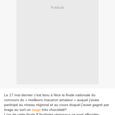
Publicité
Le 17 mai dernier c'est tenu à Nice la finale nationale du
concours du » meilleurs macaron amateur » auquel j'avais
participé au niveau régional et au cours duquel j'avais gagné par
tirage au sort un
stage
très chocolaté!!
Lors de cette finale
9 finalistes régionaux
ce sont affrontés: