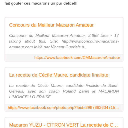
fait gouter ces macarons un pur délice!!!
Concours du Meilleur Macaron Amateur
Concours du Meilleur Macaron Amateur. 3,858 likes · 17
talking about this. Site: http://www.concours-macarons-
amateur.com Initié par Vincent Guerlais à...
https://www.facebook.com/CMMacaronAmateur
La recette de Cécile Maure, candidate finaliste
La recette de Cécile Maure, candidate finaliste de Saint-
Gervais, avec son coach Roland Zanin le MACARON
LIMONCELLO FRAISE
https://www.facebook.com/photo.php?fbid=898788363471547&set=a.891199357563781.1073741853.342154492468273&type=1&theater
Macaron YUZU - CITRON VERT La recette de Cécile