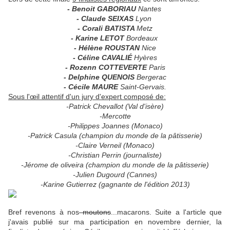
- Benoit GABORIAU
Nantes
- Claude SEIXAS
Lyon
- Corali BATISTA
Metz
- Karine LETOT
Bordeaux
- Hélène ROUSTAN
Nice
- Céline CAVALIÉ
Hyères
- Rozenn COTTEVERTE
Paris
- Delphine QUENOIS
Bergerac
- Cécile MAURE
Saint-Gervais.
Sous l'œil attentif d'un jury d'expert composé de:
-Patrick Chevallot (Val d'isère)
-Mercotte
-Philippes Joannes (Monaco)
-Patrick Casula (champion du monde de la pâtisserie)
-Claire Verneil (Monaco)
-Christian Perrin (journaliste)
-Jérome de oliveira (champion du monde de la pâtisserie)
-Julien Dugourd (Cannes)
-Karine Gutierrez (gagnante de l'édition 2013)
Bref revenons à nos
moutons
...macarons. Suite a l'article que
j'avais publié sur ma participation en novembre dernier, la