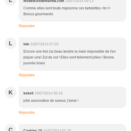
L
lesdelicesdemarina.com
10/07/2014 09:13
Comme elles sont toute mignonne ces tartelettes.<br />
Bisous gourmands
Répondre
L
lolo
10/07/2014 07:25
Encore une fois j'ai beau tendre la main impossible de t'en
piquer une! Zut de zut ! Elles sont tellement jolies ! Bonne
journée bises
Répondre
K
kekeli
10/07/2014 06:18
jolie association de saveur, j'aime !
Répondre
C
Cookies.10
10/07/2014 01:25