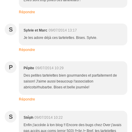
Elles sont trop jolies ces tartelettes !
Répondre
S
Sylvie et Marc
09/07/2014 13:17
Je les adore déjà ces tartelettes. Bises. Sylvie.
Répondre
P
Pépite
09/07/2014 10:29
Des petites tartelettes bien gourmandes et parfaitement de
saison! J'aime aussi beaucoup l'association
abricots/rhubarbe. Bises et belle journée!
Répondre
S
Stéph
09/07/2014 10:22
Enfin j'accède à ton blog !! Encore des bugs chez Over j'avais
pas accès aux coms (error 503) !!<br /> Bref, tes tartelettes