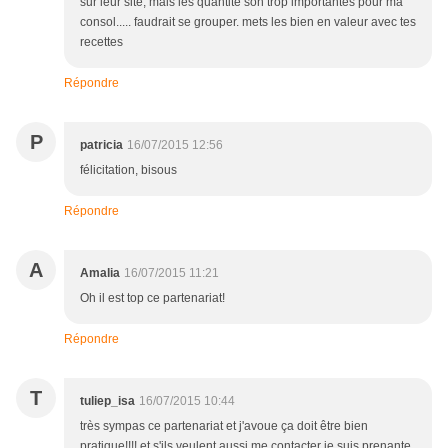
sur leur site, mais les quantité son trop importantes pour ma
consol..... faudrait se grouper. mets les bien en valeur avec tes
recettes
Répondre
P
patricia
16/07/2015 12:56
félicitation, bisous
Répondre
A
Amalia
16/07/2015 11:21
Oh il est top ce partenariat!
Répondre
T
tuliep_isa
16/07/2015 10:44
très sympas ce partenariat et j'avoue ça doit être bien
pratique!!!! et s'ils veulent aussi me contacter je suis prenante