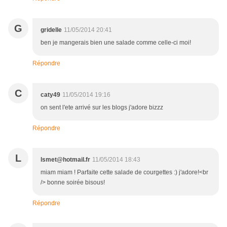
G
gridelle
11/05/2014 20:41
ben je mangerais bien une salade comme celle-ci moi!
Répondre
C
caty49
11/05/2014 19:16
on sent l'ete arrivé sur les blogs j'adore bizzz
Répondre
L
lsmet@hotmail.fr
11/05/2014 18:43
miam miam ! Parfaite cette salade de courgettes :) j'adore!<br
/> bonne soirée bisous!
Répondre