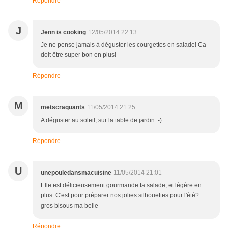
Répondre
J
Jenn is cooking
12/05/2014 22:13
Je ne pense jamais à déguster les courgettes en salade! Ca
doit être super bon en plus!
Répondre
M
metscraquants
11/05/2014 21:25
A déguster au soleil, sur la table de jardin :-)
Répondre
U
unepouledansmacuisine
11/05/2014 21:01
Elle est délicieusement gourmande ta salade, et légère en
plus. C'est pour préparer nos jolies silhouettes pour l'été?
gros bisous ma belle
Répondre