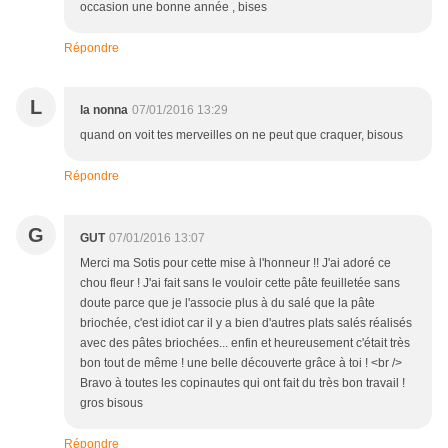
occasion une bonne année , bises
Répondre
L
la nonna
07/01/2016 13:29
quand on voit tes merveilles on ne peut que craquer, bisous
Répondre
G
GUT
07/01/2016 13:07
Merci ma Sotis pour cette mise à l'honneur !! J'ai adoré ce
chou fleur ! J'ai fait sans le vouloir cette pâte feuilletée sans
doute parce que je l'associe plus à du salé que la pâte
briochée, c'est idiot car il y a bien d'autres plats salés réalisés
avec des pâtes briochées... enfin et heureusement c'était très
bon tout de même ! une belle découverte grâce à toi ! <br />
Bravo à toutes les copinautes qui ont fait du très bon travail !
gros bisous
Répondre