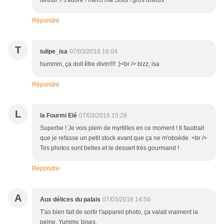
détour !! J'adore ! merci ma Sotis ! gros bisous
Répondre
T
tulipe_isa
07/03/2016 16:04
hummm, ça doit être divin!!!! :)<br /> bizz, isa
Répondre
L
la Fourmi Elé
07/03/2016 15:28
Superbe ! Je vois plein de myrtilles en ce moment ! Il faudrait
que je refasse un petit stock avant que ça ne m'obsède. <br />
Tes photos sont belles et le dessert très gourmand !
Répondre
A
Aux délices du palais
07/03/2016 14:50
T'as bien fait de sortir l'appareil photo, ça valait vraiment la
peine. Yummy, bises.