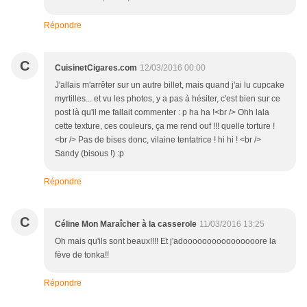
Répondre
C
CuisinetCigares.com
12/03/2016 00:00
J'allais m'arrêter sur un autre billet, mais quand j'ai lu cupcake
myrtilles... et vu les photos, y a pas à hésiter, c'est bien sur ce
post là qu'il me fallait commenter : p ha ha !<br /> Ohh lala
cette texture, ces couleurs, ça me rend ouf !!! quelle torture !
<br /> Pas de bises donc, vilaine tentatrice ! hi hi ! <br />
Sandy (bisous !) :p
Répondre
C
Céline Mon Maraîcher à la casserole
11/03/2016 13:25
Oh mais qu'ils sont beaux!!!! Et j'adoooooooooooooooore la
fève de tonka!!
Répondre