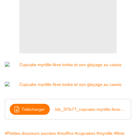
Télécharger
/ob_2f7b77_cupcake-myrtille-feve-tonka-et-son-gl
#Petites douceurs sucrées
#muffins
#cupcakes
#myrtille
#fève