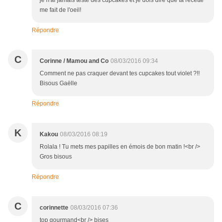
je n'ai jamais testé des cupcakes et je dois dire que ta recette
me fait de l'oeil!
Répondre
C
Corinne / Mamou and Co
08/03/2016 09:34
Comment ne pas craquer devant tes cupcakes tout violet ?!!
Bisous Gaëlle
Répondre
K
Kakou
08/03/2016 08:19
Rolala ! Tu mets mes papilles en émois de bon matin !<br />
Gros bisous
Répondre
C
corinnette
08/03/2016 07:36
top gourmand<br /> bises