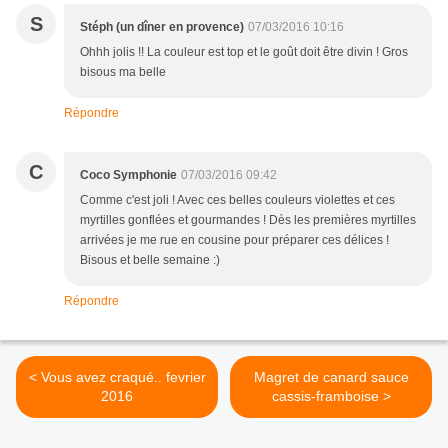
S
Stéph (un dîner en provence)
07/03/2016 10:16
Ohhh jolis !! La couleur est top et le goût doit être divin ! Gros
bisous ma belle
Répondre
C
Coco Symphonie
07/03/2016 09:42
Comme c'est joli ! Avec ces belles couleurs violettes et ces
myrtilles gonflées et gourmandes ! Dès les premières myrtilles
arrivées je me rue en cousine pour préparer ces délices !
Bisous et belle semaine :)
Répondre
< Vous avez craqué.. fevrier
Magret de canard sauce
2016
cassis-framboise >