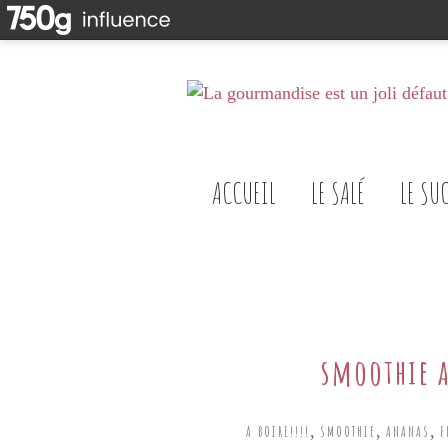
ACCUEIL
LE SALÉ
LE SU
smoothie 
,
,
,
A BOIRE!!!!
SMOOTHIE
ANANAS
F