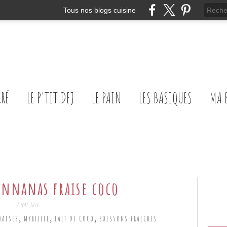
Tous nos blogs cuisine
CRÉ
LE P'TIT DEJ
LE PAIN
LES BASIQUES
MA 
annanas fraise coco
7 MAI 2016
,
,
,
RAISES
MYRTILLE
LAIT DE COCO
BOISSONS FRAICHES