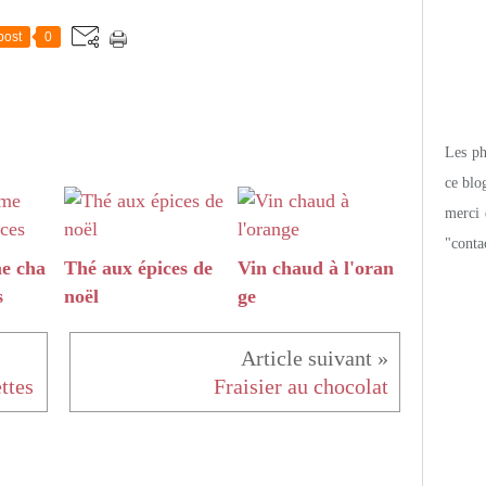
post
0
Les pho
ce blo
merci 
"conta
e cha
Thé aux épices de
Vin chaud à l'oran
s
noël
ge
ttes
Fraisier au chocolat