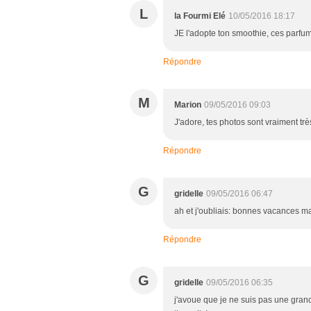
L
la Fourmi Elé
10/05/2016 18:17
JE l'adopte ton smoothie, ces parfum
Répondre
M
Marion
09/05/2016 09:03
J'adore, tes photos sont vraiment très
Répondre
G
gridelle
09/05/2016 06:47
ah et j'oubliais: bonnes vacances ma
Répondre
G
gridelle
09/05/2016 06:35
j'avoue que je ne suis pas une gran