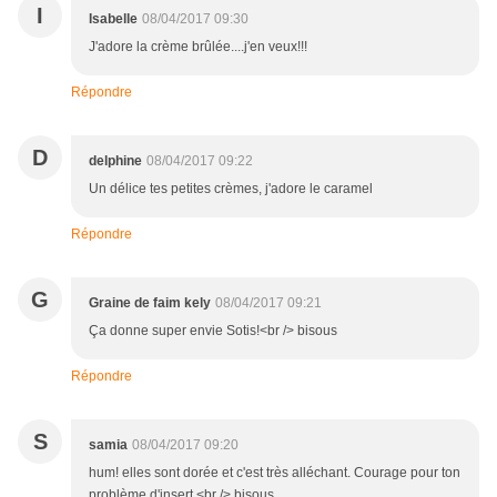
I
Isabelle
08/04/2017 09:30
J'adore la crème brûlée....j'en veux!!!
Répondre
D
delphine
08/04/2017 09:22
Un délice tes petites crèmes, j'adore le caramel
Répondre
G
Graine de faim kely
08/04/2017 09:21
Ça donne super envie Sotis!<br /> bisous
Répondre
S
samia
08/04/2017 09:20
hum! elles sont dorée et c'est très alléchant. Courage pour ton
problème d'insert.<br /> bisous