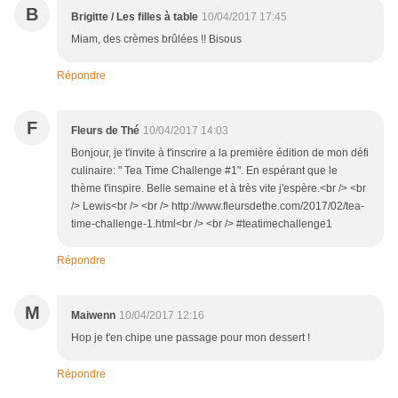
B
Brigitte / Les filles à table
10/04/2017 17:45
Miam, des crèmes brûlées !! Bisous
Répondre
F
Fleurs de Thé
10/04/2017 14:03
Bonjour, je t'invite à t'inscrire a la première édition de mon défi
culinaire: " Tea Time Challenge #1". En espérant que le
thème t'inspire. Belle semaine et à très vite j'espère.<br /> <br
/> Lewis<br /> <br /> http://www.fleursdethe.com/2017/02/tea-
time-challenge-1.html<br /> <br /> #teatimechallenge1
Répondre
M
Maiwenn
10/04/2017 12:16
Hop je t'en chipe une passage pour mon dessert !
Répondre