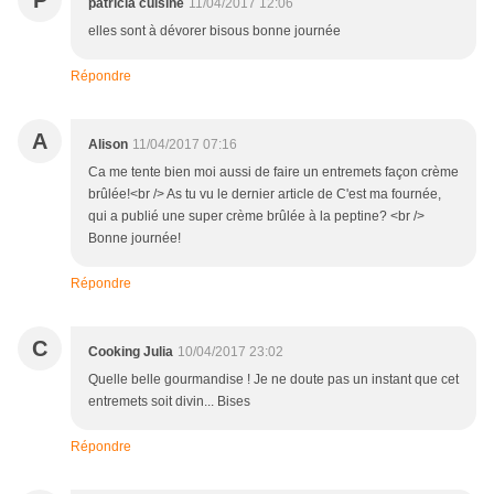
P
patricia cuisine
11/04/2017 12:06
elles sont à dévorer bisous bonne journée
Répondre
A
Alison
11/04/2017 07:16
Ca me tente bien moi aussi de faire un entremets façon crème
brûlée!<br /> As tu vu le dernier article de C'est ma fournée,
qui a publié une super crème brûlée à la peptine? <br />
Bonne journée!
Répondre
C
Cooking Julia
10/04/2017 23:02
Quelle belle gourmandise ! Je ne doute pas un instant que cet
entremets soit divin... Bises
Répondre