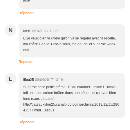
hum...
Répondre
N
Nell
08/04/2017 13:26
Et je veux bien te croire qu'on va se régaler avec ta recette,
ma chère Gaëlle. Gros bisous, ma douce, et superbe week-
end.
Répondre
L
lilou25
08/04/2017 13:19
Superbe cette petite crème ! Et au caramel... miam ! J'avais
fait un insert crème brûlée dans une bûche, et ça avait bien
tenu (sans gélatine) :
http://gateauxlilou25.canalblog.com/archives/2013/12/15/286
41577.html . Bisous
Répondre