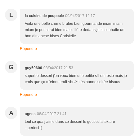
L
la cuisine de poupoule
09/04/2017 12:17
Voilà une belle crème brûlée bien gourmande miam miam
miam je penserai bien ma cuillère dedans je te souhaite un
bon dimanche bises Christelle
Répondre
G
guy59600
08/04/2017 21:53
superbe dessert j'en veux bien une petite s'il en reste mais je
crois que ça m'étonnerait <br /> très bonne soirée bisous
Répondre
A
agnes
08/04/2017 21:41
tout ce qua j aime dans ce dessert le gout et la texture
...perfect :)