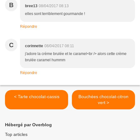
B
bree13
08/04/2017 08:13
elles sont terriblement gourmande !
Répondre
C
corinnette
08/04/2017 08:11
j'adore la crème brulée et le caramel<br /> alors cette crème
brulée caramel hummm
Répondre
< Tarte chocolat-cassis
Bouchées chocolat-citron
vert >
Hébergé par Overblog
Top articles