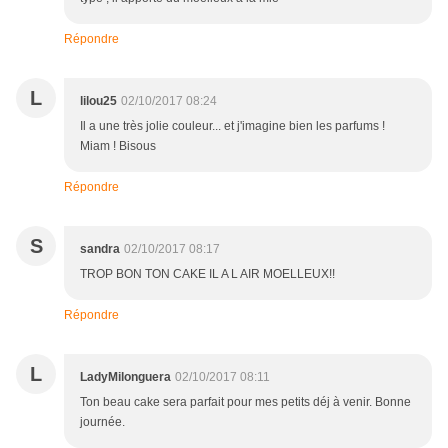
Répondre
L
lilou25
02/10/2017 08:24
Il a une très jolie couleur... et j'imagine bien les parfums !
Miam ! Bisous
Répondre
S
sandra
02/10/2017 08:17
TROP BON TON CAKE IL A L AIR MOELLEUX!!
Répondre
L
LadyMilonguera
02/10/2017 08:11
Ton beau cake sera parfait pour mes petits déj à venir. Bonne
journée.