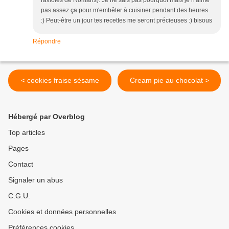
ravioles de Romans). Je ne sais pas pourquoi mais je n'aime
pas assez ça pour m'embêter à cuisiner pendant des heures
:) Peut-être un jour tes recettes me seront précieuses :) bisous
Répondre
< cookies fraise sésame
Cream pie au chocolat >
Hébergé par Overblog
Top articles
Pages
Contact
Signaler un abus
C.G.U.
Cookies et données personnelles
Préférences cookies