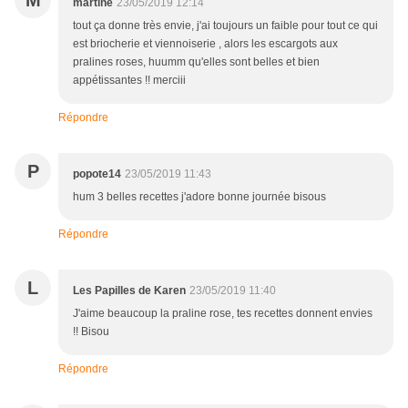
M
martine
23/05/2019 12:14
tout ça donne très envie, j'ai toujours un faible pour tout ce qui
est briocherie et viennoiserie , alors les escargots aux
pralines roses, huumm qu'elles sont belles et bien
appétissantes !! merciii
Répondre
P
popote14
23/05/2019 11:43
hum 3 belles recettes j'adore bonne journée bisous
Répondre
L
Les Papilles de Karen
23/05/2019 11:40
J'aime beaucoup la praline rose, tes recettes donnent envies
!! Bisou
Répondre