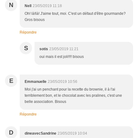
N
Nell
23/05/2019 11:18
Oh! là!là! J'aime tout, moi. C'est un défaut d'être gourmande?
Gros bisous
Répondre
S
sotis
23/05/2019 11:21
oui mais il est joli!!!! bisous
E
Emmanuelle
23/05/2019 10:56
Moi j'ai un penchant pour la recette du brownie, il à l'ai
terriblement bon, et le chocolat avec les pralines, c'est une
belle association. Bisous
Répondre
D
dineavecSandrine
23/05/2019 10:04