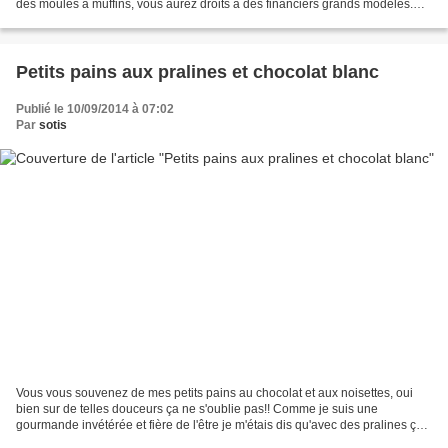
des moules à muffins, vous aurez droits à des financiers grands modèles.
J’en ai aussi profité pour finir...
Petits pains aux pralines et chocolat blanc
Publié le 10/09/2014 à 07:02
Par
sotis
Vous vous souvenez de mes petits pains au chocolat et aux noisettes, oui
bien sur de telles douceurs ça ne s'oublie pas!! Comme je suis une
gourmande invétérée et fière de l'être je m'étais dis qu'avec des pralines ça
devais pas être mal non plus, du...