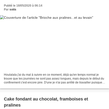
Publié le 18/05/2020 à 06:14
Par
sotis
Houlalala j'ai du mal à suivre en ce moment, déjà qu'en temps normal je
trouve que les journées ne sont pas assez longues, mais depuis le début du
confinement c'est encore pire. D'une je n'ai pas arrêté de travailler puisque
je bosse dans une grande surface,...
Cake fondant au chocolat, framboises et
pralines