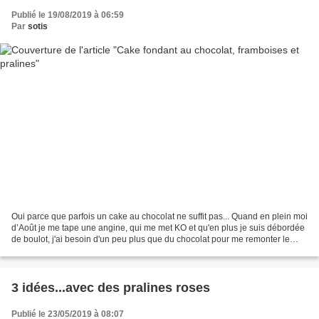
Publié le 19/08/2019 à 06:59
Par
sotis
Oui parce que parfois un cake au chocolat ne suffit pas... Quand en plein moi
d’Août je me tape une angine, qui me met KO et qu'en plus je suis débordée
de boulot, j'ai besoin d'un peu plus que du chocolat pour me remonter le
moral et reprendre des forces,...
3 idées...avec des pralines roses
Publié le 23/05/2019 à 08:07