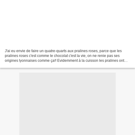
J'ai eu envie de faire un quatre-quarts aux pralines roses, parce que les
pralines roses c'est comme le chocolat c'est la vie, on ne renie pas ses
origines lyonnaises comme ça!! Evidemment à la cuisson les pralines ont
terminées leur course au fond du...