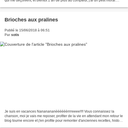
qui me déçoivent, et bientôt 1 an de plus au compteur, j'ai un petit moral.
Rien de bien grave, un coup...
Brioches aux pralines
Publié le 15/06/2018 à 06:51
Par
sotis
Je suis en vacances Nananananèèèèèèrrrreeee!!!! Vous connaissez la
chanson, moi je vais me reposer, profiter de la vie en attendant mon retour le
blog tourne encore et j'en profite pour remonter d'anciennes recettes, histoire
de leur donner une seconde...