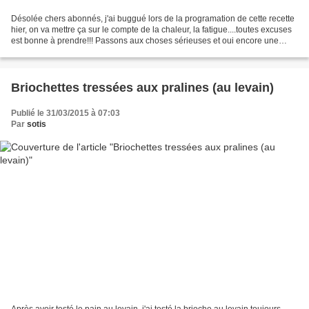
Désolée chers abonnés, j'ai buggué lors de la programation de cette recette
hier, on va mettre ça sur le compte de la chaleur, la fatigue....toutes excuses
est bonne à prendre!!! Passons aux choses sérieuses et oui encore une
brioche aux pralines, quand...
Briochettes tressées aux pralines (au levain)
Publié le 31/03/2015 à 07:03
Par
sotis
Après avoir testé le pain au levain, j'ai testé la brioche au levain toujours