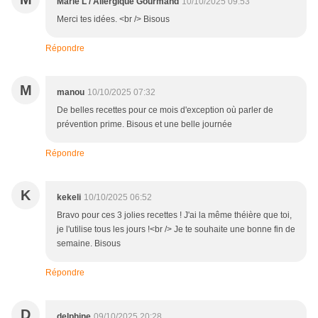
Marie L / Allergique Gourmand
10/10/2025 09:53
Merci tes idées. <br /> Bisous
Répondre
M
manou
10/10/2025 07:32
De belles recettes pour ce mois d'exception où parler de
prévention prime. Bisous et une belle journée
Répondre
K
kekeli
10/10/2025 06:52
Bravo pour ces 3 jolies recettes ! J'ai la même théière que toi,
je l'utilise tous les jours !<br /> Je te souhaite une bonne fin de
semaine. Bisous
Répondre
D
delphine
09/10/2025 20:28