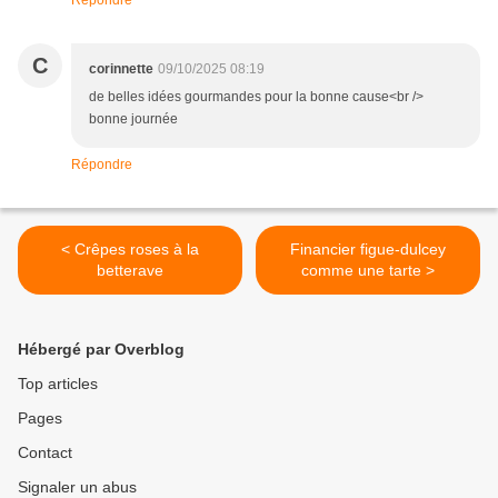
Répondre
C
corinnette
09/10/2025 08:19
de belles idées gourmandes pour la bonne cause<br />
bonne journée
Répondre
< Crêpes roses à la
Financier figue-dulcey
betterave
comme une tarte >
Hébergé par Overblog
Top articles
Pages
Contact
Signaler un abus