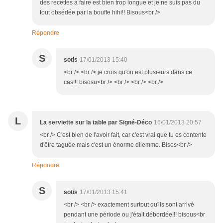
des recettes à faire est bien trop longue et je ne suis pas du
tout obsédée par la bouffe hihi!! Bisous<br />
Répondre
S
sotis
17/01/2013 15:40
<br /> <br /> je crois qu'on est plusieurs dans ce
cas!!! bisosu<br /> <br /> <br /> <br />
L
La serviette sur la table par Signé-Déco
16/01/2013 20:57
<br /> C'est bien de l'avoir fait, car c'est vrai que tu es contente
d'être taguée mais c'est un énorme dilemme. Bises<br />
Répondre
S
sotis
17/01/2013 15:41
<br /> <br /> exactement surtout qu'ils sont arrivé
pendant une période ou j'était débordée!!! bisous<br