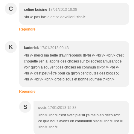
C
celine kuisine
17/01/2013 18:38
<br /> pas facile de se devoiler!!!<br />
Répondre
K
kaderick
17/01/2013 09:43
<br /> merci ma belle d'avir répondu !!!<br /> <br /> <br /> c'est
chouette j'en ai appris des choses sur toi et c'est amusant de
voir qu'on a souvent des choses en commun !!!<br /> <br />
<br /> c'est peut-être pour ça qu'on tient toutes des blogs :-)
<br /> <br /> <br /> gros bisous et bonne journée :*<br />
Répondre
S
sotis
17/01/2013 15:38
<br /> <br /> c'est avec plaisir j'aime bien découvrir
ce que nous avons en commun!!! bisosu<br /> <br />
<br /> <br />