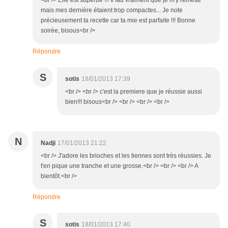
<br /> Elle est superbe !!! Il fau vraiment que je m'y remette
mais mes dernière étaient trop compactes... Je note
précieusement ta recette car ta mie est parfaite !!! Bonne
soirée, bisous<br />
Répondre
S
sotis
18/01/2013 17:39
<br /> <br /> c'est la premiere que je réussie aussi
bien!!! bisous<br /> <br /> <br /> <br />
N
Nadji
17/01/2013 21:22
<br /> J'adore les brioches et les tiennes sont très réussies. Je
t'en pique une tranche et une grosse.<br /> <br /> <br /> A
bientôt.<br />
Répondre
S
sotis
18/01/2013 17:40