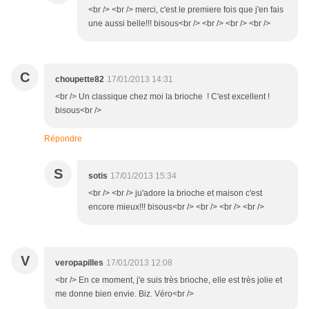
<br /> <br /> merci, c'est le premiere fois que j'en fais
une aussi belle!!! bisous<br /> <br /> <br /> <br />
C
choupette82
17/01/2013 14:31
<br /> Un classique chez moi la brioche ! C'est excellent !
bisous<br />
Répondre
S
sotis
17/01/2013 15:34
<br /> <br /> ju'adore la brioche et maison c'est
encore mieux!!! bisous<br /> <br /> <br /> <br />
V
veropapilles
17/01/2013 12:08
<br /> En ce moment, j'e suis très brioche, elle est très jolie et
me donne bien envie. Biz. Véro<br />