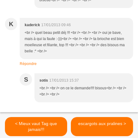
bisosu<br /> <br /> <br /> <br />
K
kaderick
17/01/2013 09:46
<br /> quel beau petit déj !!! <br /> <br /> <br /> oui je bave,
mais à qui la faute :-)))<br /> <br /> <br /> ta brioche est bien
moelleuse et filante, top !!! <br /> <br /> <br /> des bisous ma
belle :* <br />
Répondre
S
sotis
17/01/2013 15:37
<br /> <br /> on ce le demande!!!! bisous<br /> <br />
<br /> <br />
< Mieux vaut Tag que
escargots aux pralines >
jamais!!!