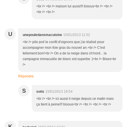
<br /> <br /> maison lui aussi!!! bisous<br /> <br />
<br /> <br />
U
unepouledansmacuisine
15/01/2013 11:52
<br /> pile poil le confit d'oignons que j'ai réalisé pour
accompagner mon foie gras du nouvel an.<br /> C'est
tellement bon!<br /> On a de la neige dans ch'nord... la
campagne immaculée de blanc est superbe :)<br /> Bises<br
/>
Répondre
S
sotis
15/01/2013 19:54
<br /> <br /> ici aussi il neige depuis ce matin mais
ça tient à peine!!! bisous<br /> <br /> <br /> <br />
K