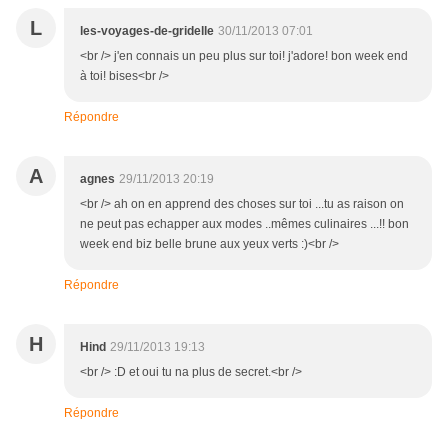
L
les-voyages-de-gridelle
30/11/2013 07:01
<br /> j'en connais un peu plus sur toi! j'adore! bon week end
à toi! bises<br />
Répondre
A
agnes
29/11/2013 20:19
<br /> ah on en apprend des choses sur toi ...tu as raison on
ne peut pas echapper aux modes ..mêmes culinaires ...!! bon
week end biz belle brune aux yeux verts :)<br />
Répondre
H
Hind
29/11/2013 19:13
<br /> :D et oui tu na plus de secret.<br />
Répondre