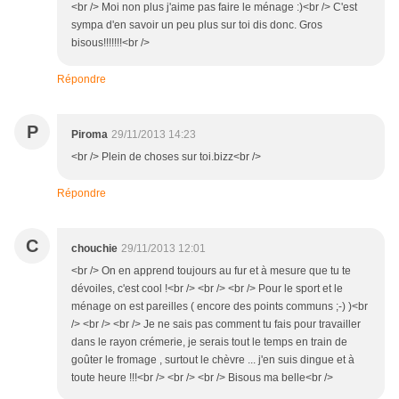
<br /> Moi non plus j'aime pas faire le ménage :)<br /> C'est
sympa d'en savoir un peu plus sur toi dis donc. Gros
bisous!!!!!!!<br />
Répondre
P
Piroma
29/11/2013 14:23
<br /> Plein de choses sur toi.bizz<br />
Répondre
C
chouchie
29/11/2013 12:01
<br /> On en apprend toujours au fur et à mesure que tu te
dévoiles, c'est cool !<br /> <br /> <br /> Pour le sport et le
ménage on est pareilles ( encore des points communs ;-) )<br
/> <br /> <br /> Je ne sais pas comment tu fais pour travailler
dans le rayon crémerie, je serais tout le temps en train de
goûter le fromage , surtout le chèvre ... j'en suis dingue et à
toute heure !!!<br /> <br /> <br /> Bisous ma belle<br />