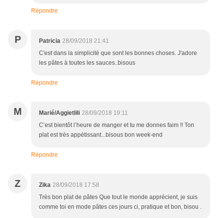
Répondre
P
Patricia
28/09/2018 21:41
C'est dans la simplicité que sont les bonnes choses. J'adore
les pâtes à toutes les sauces..bisous
Répondre
M
Marié/Aggietlili
28/09/2018 19:11
C’est bientôt l’heure de manger et tu me donnes faim !! Ton
plat est très appétissant...bisous bon week-end
Répondre
Z
Zika
28/09/2018 17:58
Très bon plat de pâtes Que tout le monde apprécient, je suis
comme toi en mode pâtes ces jours ci, pratique et bon, bisou .