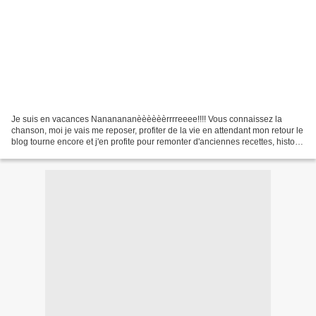
Je suis en vacances Nananananèèèèèèrrrreeee!!!! Vous connaissez la
chanson, moi je vais me reposer, profiter de la vie en attendant mon retour le
blog tourne encore et j'en profite pour remonter d'anciennes recettes, histoire
de leur donner une seconde...