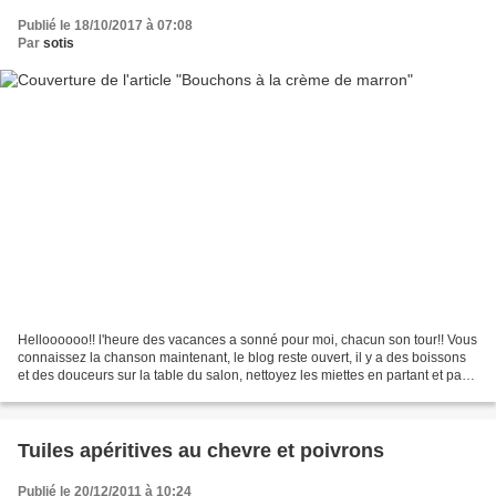
Publié le 18/10/2017 à 07:08
Par
sotis
Helloooooo!! l'heure des vacances a sonné pour moi, chacun son tour!! Vous
connaissez la chanson maintenant, le blog reste ouvert, il y a des boissons
et des douceurs sur la table du salon, nettoyez les miettes en partant et pas
de chaussures sur le canapé!!!...
Tuiles apéritives au chevre et poivrons
Publié le 20/12/2011 à 10:24