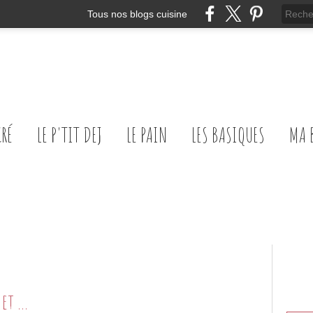
Tous nos blogs cuisine
CRÉ
LE P'TIT DEJ
LE PAIN
LES BASIQUES
MA 
Ballottines de volaille farcies et sauce au foie gras et aux cèpes