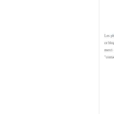
Les pho
ce blo
merci 
"conta