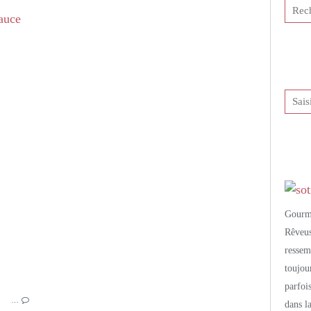
PETITS PLATS MAISON
VIANDE
POULET
FOIE GRAS
FIGUES
NOIX
CÈPES
FARS GWINIZ DU
CALVADOS
Gourm
Rêveu
resse
toujo
parfoi
…
dans l