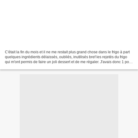
C'était la fin du mois et il ne me restait plus grand chose dans le frigo à part
quelques ingrédients délaissés, oubliés, inutilisés bref les rejetés du frigo
qui m'ont permis de faire un joli dessert et de me régaler. J'avais donc 1 pot
de mascarpone...