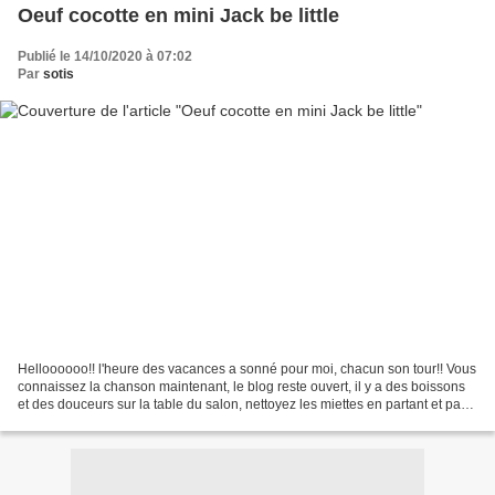
Oeuf cocotte en mini Jack be little
Publié le 14/10/2020 à 07:02
Par
sotis
Helloooooo!! l'heure des vacances a sonné pour moi, chacun son tour!! Vous
connaissez la chanson maintenant, le blog reste ouvert, il y a des boissons
et des douceurs sur la table du salon, nettoyez les miettes en partant et pas
de chaussures sur le canapé!!!...