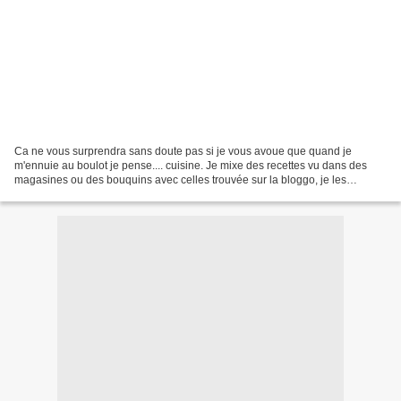
Ca ne vous surprendra sans doute pas si je vous avoue que quand je
m'ennuie au boulot je pense.... cuisine. Je mixe des recettes vu dans des
magasines ou des bouquins avec celles trouvée sur la bloggo, je les
confronte au contenu de mon frigo et de mes...